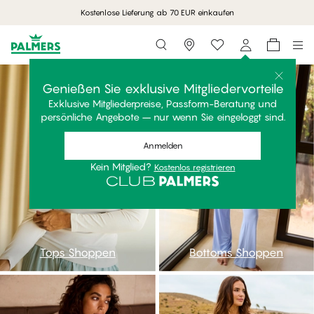
Kostenlose Lieferung ab 70 EUR einkaufen
Storefinder
ntop
nbot
Tops Shoppen
Bottoms Shoppen
nnightdress
npijama