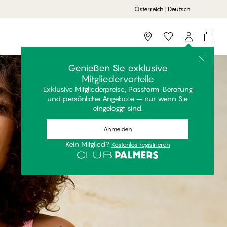
Österreich | Deutsch
Storefinder
Genießen Sie exklusive
Mitgliedervorteile
Exklusive Mitgliederpreise, Passform-Beratung
und persönliche Angebote – nur wenn Sie
eingeloggt sind.
Anmelden
Kein Mitglied?
Kostenlos registrieren