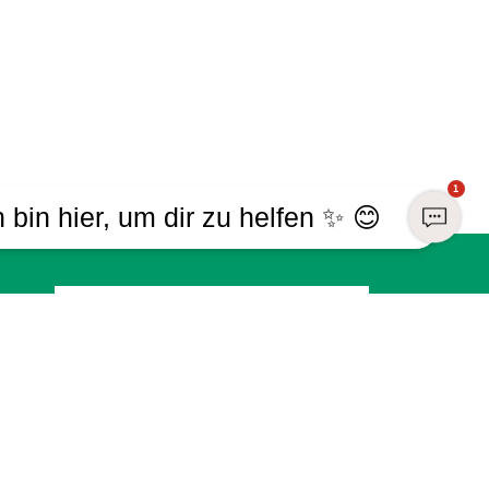
1
h bin hier, um dir zu helfen ✨ 😊
Registrieren
Sind Sie bereits Mitglied?
Melden Sie sich mit Ihrem Konto an