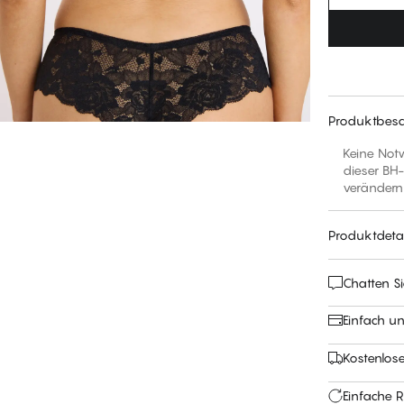
Produktbesc
Keine Notw
dieser BH-
verändern
Produktdetai
Chatten Si
Einfach u
Kostenlos
Einfache 