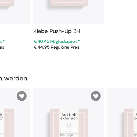
g
Klebe Push-Up BH
is
*
€40.45
Mitgliederpreis
*
eis
€44.95
Regulärer Preis
enkorb
In den Warenkorb
en werden