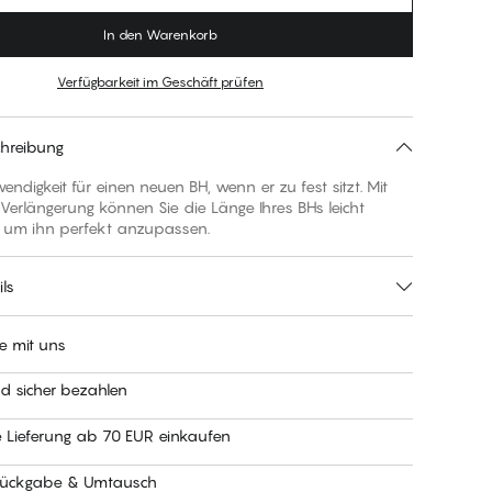
In den Warenkorb
Verfügbarkeit im Geschäft prüfen
hreibung
endigkeit für einen neuen BH, wenn er zu fest sitzt. Mit
Verlängerung können Sie die Länge Ihres BHs leicht
 um ihn perfekt anzupassen.
ls
e mit uns
nd sicher bezahlen
e Lieferung ab 70 EUR einkaufen
Rückgabe & Umtausch