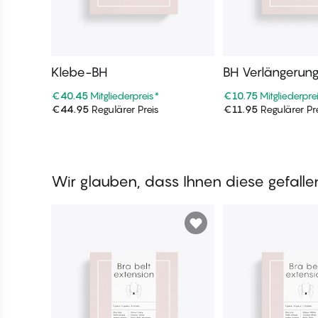
Klebe-BH
BH Verlängerun
€40.45
Mitgliederpreis
*
€10.75
Mitgliederpre
€44.95
Regulärer Preis
€11.95
Regulärer Pr
In den Warenkorb
In den War
Wir glauben, dass Ihnen diese gefall