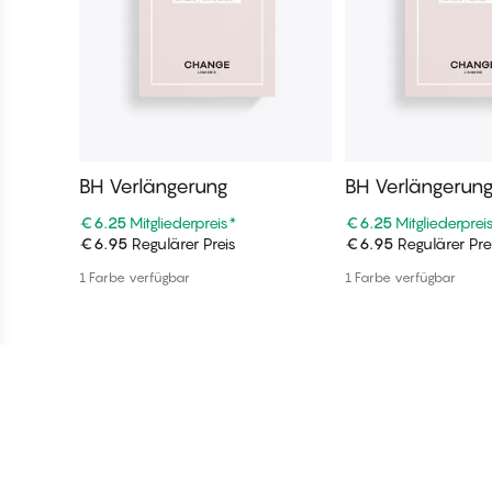
BH Verlängerung
BH Verlängerun
€6.25
Mitgliederpreis
*
€6.25
Mitgliederprei
€6.95
Regulärer Preis
€6.95
Regulärer Pre
In den Warenkorb
In den War
1 Farbe verfügbar
1 Farbe verfügbar
Treten Sie noch heute dem Club 
Melden Sie sich noch heute an und genießen Sie exklusive