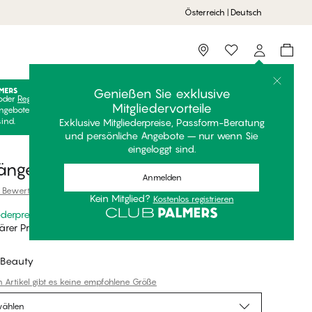
Österreich | Deutsch
Storefinder
Genießen Sie exklusive
oder
Registrieren
Kostenlos anmelden, um Ihre exklusiven
Mitgliedervorteile
ngebote freizuschalten! Clubpreise sind nur gültig, wenn Sie
sind.
Exklusive Mitgliederpreise, Passform-Beratung
und persönliche Angebote – nur wenn Sie
eingeloggt sind.
längerung
Anmelden
 Bewertungen
Kein Mitglied?
Kostenlos registrieren
ederpreis
*
rer Preis
 Beauty
n Artikel gibt es keine empfohlene Größe
wählen