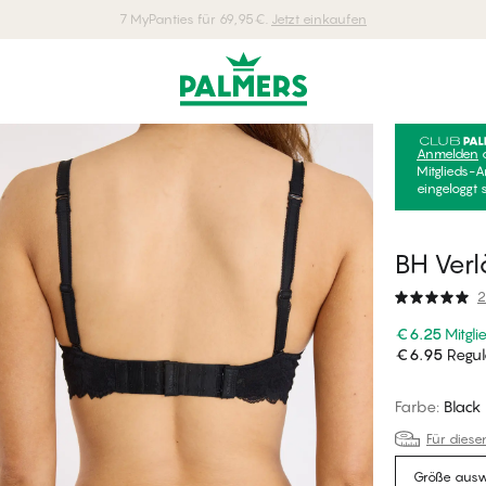
7 MyPanties für 69,95€.
Jetzt einkaufen
Anmelden
Mitglieds-A
eingeloggt 
BH Ver
2
€6.25
Mitgli
€6.95
Regulä
Farbe
:
Black
Für diese
Größe aus