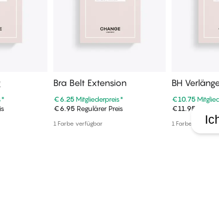
g
Bra Belt Extension
BH Verläng
s
*
€6.25
Mitgliederpreis
*
€10.75
Mitglie
is
€6.95
Regulärer Preis
€11.95
Regulär
enkorb
In den Warenkorb
In de
Ic
1 Farbe verfügbar
1 Farbe verfügba
PALMERS bei
 Vorteile – kostenlos, einfach und ganz auf SIE zugeschnitten.