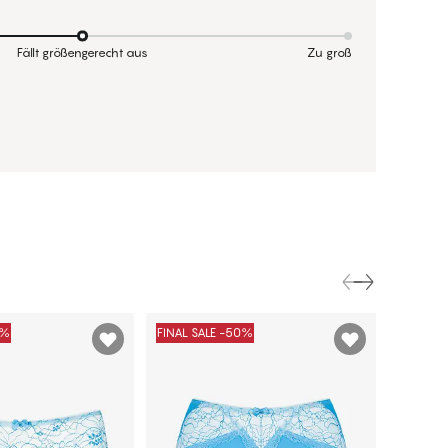
Fällt größengerecht aus
Zu groß
0%
FINAL SALE -50%
FINAL S