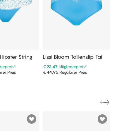
Hipster String
Lissi Bloom Taillenslip Tai
Lissi B
derpreis
*
€22.47
Mitgliederpreis
*
€22.47
M
rer Preis
€44.95
Regulärer Preis
€44.95
R
n Warenkorb
In den Warenkorb
FINAL S