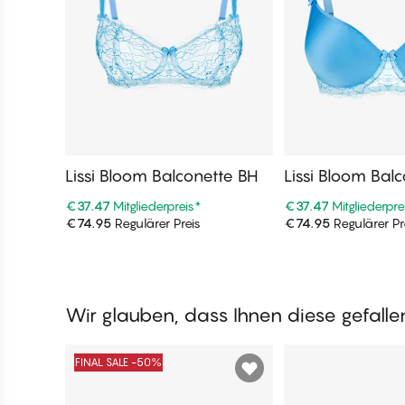
Lissi Bloom Balconette BH
Lissi Bloom Bal
irt BH
€37.47
Mitgliederpreis
*
€37.47
Mitgliederpre
€74.95
Regulärer Preis
€74.95
Regulärer Pr
In den Warenkorb
In den War
Wir glauben, dass Ihnen diese gefall
FINAL SALE -50%