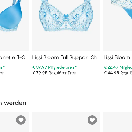
conette T-Sh
Lissi Bloom Full Support Sha
Lissi Bloom 
per BH
is
*
€39.97
Mitgliederpreis
*
€22.47
Mitglie
eis
€79.95
Regulärer Preis
€44.95
Regulä
enkorb
In den Warenkorb
In de
en werden