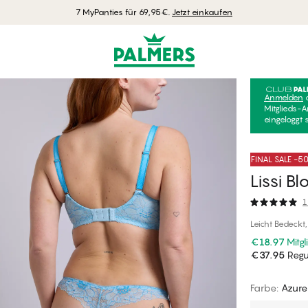
7 MyPanties für 69,95€.
Jetzt einkaufen
Anmelden
Mitglieds-A
eingeloggt 
FINAL SALE -
Lissi B
1
Leicht Bedeckt
€18.97
Mitgl
€37.95
Regul
Farbe
:
Azure