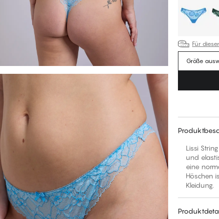
Für diese
Größe aus
Produktbesc
Lissi Stri
und elast
eine norma
Höschen is
Kleidung.
Produktdetai