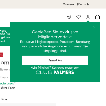
Österreich | Deutsch
Storefinder
Genießen Sie exklusive
oder
Registrieren
Kostenlos anmelden, um Ihre exklusiven
Mitgliedervorteile
ngebote freizuschalten! Clubpreise sind nur gültig, wenn Sie
sind.
Exklusive Mitgliederpreise, Passform-Beratung
und persönliche Angebote – nur wenn Sie
eingeloggt sind.
50%
Anmelden
loom String
Kein Mitglied?
Kostenlos registrieren
 Bewertung
, Polyamid
iederpreis
*
ärer Preis
 Blue