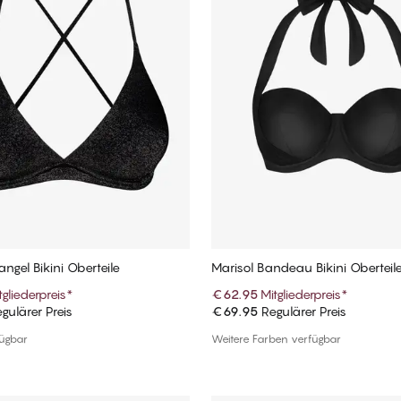
angel Bikini Oberteile
Marisol Bandeau Bikini Oberteil
tgliederpreis
*
€62.95
Mitgliederpreis
*
gulärer Preis
€69.95
Regulärer Preis
In den Warenkorb
In den Warenkorb
fügbar
Weitere Farben verfügbar