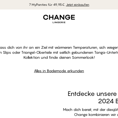
7 MyPanties für 49,95€.
Jetzt einkaufen
uch ein in unser
Bade-Univers
lass dich von ihr an ein Ziel mit wärmeren Temperaturen, sich wie
en Slips oder Triangel-Oberteile mit seitlich gebundenen Tanga-Untert
Kollektion und finde deinen Sommerlook!
Alles in Bademode erkunden
Alles in Bademode erkunden
Entdecke unsere
2024 
Mach dich bereit, mit der diesj
Change kombinieren wir u