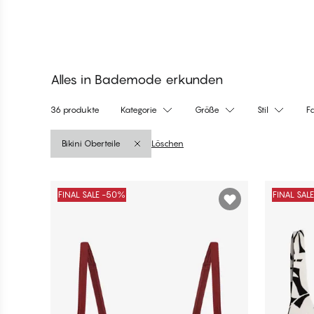
Bikini-Oberteile
Bikini
Jetzt shoppen
Jetzt sho
Jetzt shoppen
Jetzt sho
Alles in Bademode erkunden
36 produkte
Kategorie
Größe
Stil
F
Bikini Oberteile
Löschen
Produkte
FINAL SALE -50%
FINAL SAL