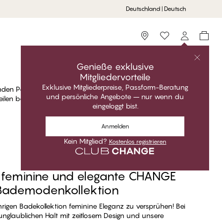
Deutschland | Deutsch
Storefinder
um
Genieße exklusive
Mitgliedervorteile
Exklusive Mitgliederpreise, Passform-Beratung
genden Palmen und abkühlenden Pools entführen. Ob du
und persönliche Angebote – nur wenn du
eilen bevorzugst, wir haben alles für dich! Erkunde die
eingeloggt bist.
Anmelden
Kein Mitglied?
Kostenlos registrieren
 feminine und elegante CHANGE
Bademodenkollektion
ährigen Badekollektion feminine Eleganz zu versprühen! Bei
nglaublichen Halt mit zeitlosem Design und unsere