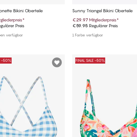
nette Bikini Oberteile
Sunny Triangel Bikini Oberteile
tgliederpreis
*
€29.97
Mitgliederpreis
*
gulärer Preis
€59.95
Regulärer Preis
In den Warenkorb
In den Warenkorb
ben verfügbar
1 Farbe verfügbar
E -50%
FINAL SALE -50%