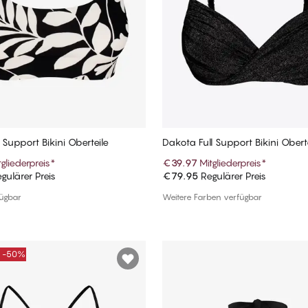
 Support Bikini Oberteile
Dakota Full Support Bikini Obert
tgliederpreis
*
€39.97
Mitgliederpreis
*
gulärer Preis
€79.95
Regulärer Preis
In den Warenkorb
In den Warenkorb
fügbar
Weitere Farben verfügbar
E -50%