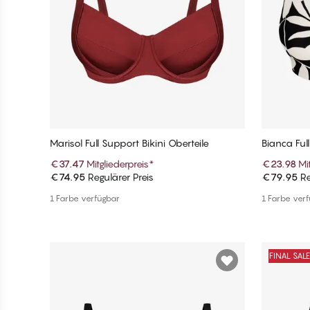
Marisol Full Support Bikini Oberteile
Bianca Full
€37.47
Mitgliederpreis
*
€23.98
Mi
€74.95
Regulärer Preis
€79.95
Re
In den Warenkorb
1 Farbe verfügbar
1 Farbe ver
FINAL SAL