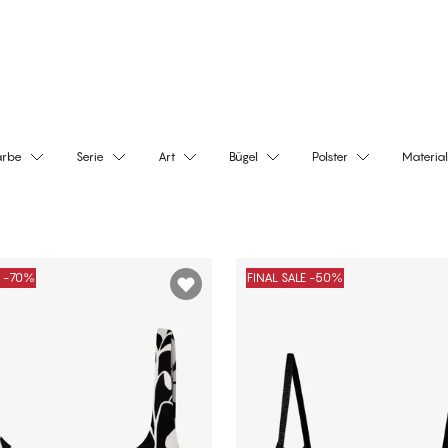
-Unterteile
Badeanzüge
ppen
Jetzt shoppen
ppen
Jetzt shoppen
arbe
Serie
Art
Bügel
Polster
Material
E -70%
FINAL SALE -50%