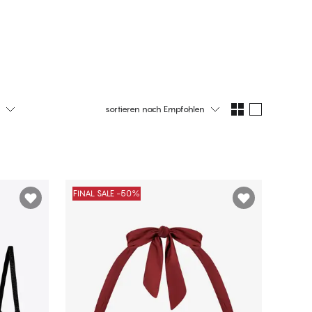
Accessoires
Jetzt shoppen
Jetzt shoppen
sortieren nach
Empfohlen
FINAL SALE -50%