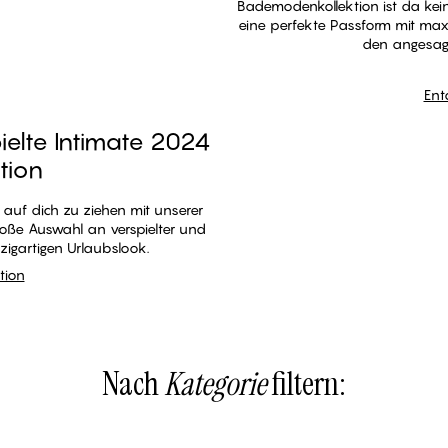
Bademodenkollektion ist da kei
eine perfekte Passform mit maxi
den angesagt
Ent
elte Intimate 2024
tion
 auf dich zu ziehen mit unserer
oße Auswahl an verspielter und
zigartigen Urlaubslook.
tion
 gesamte Kollektion
Nach
Kategorie
filtern: