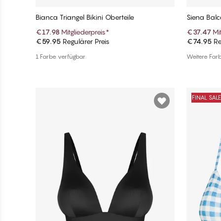
Bianca Triangel Bikini Oberteile
Siena Balco
€17.98
Mitgliederpreis
*
€37.47
Mi
€59.95
Regulärer Preis
€74.95
Re
In den Warenkorb
1 Farbe verfügbar
Weitere Far
FINAL SAL