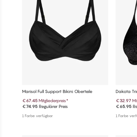
Marisol Full Support Bikini Oberteile
Dakota Tri
€67.45
Mitgliederpreis
*
€32.97
Mi
€74.95
Regulärer Preis
€65.95
Re
In den Warenkorb
1 Farbe verfügbar
1 Farbe ver