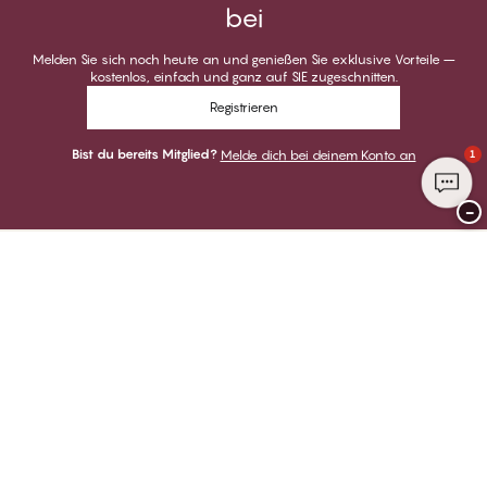
bei
Melden Sie sich noch heute an und genießen Sie exklusive Vorteile –
kostenlos, einfach und ganz auf SIE zugeschnitten.
Registrieren
Bist du bereits Mitglied?
Melde dich bei deinem Konto an
1
−
Danke für deinen Besuch bei
CHANGE Lingerie
ZAHLUNGSARTEN