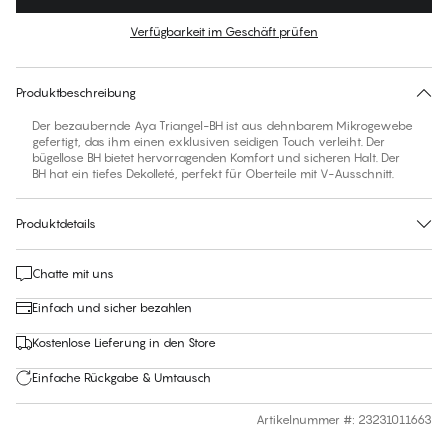
Farbe
:
Cabernet
Verfügbarkeit im Geschäft prüfen
Für diesen Artikel gibt es keine empfohlene Größe
30 Tage Rückgabe | Kostenlose Lieferung an den Shop
Produktbeschreibung
Der bezaubernde Aya Triangel-BH ist aus dehnbarem Mikrogewebe
gefertigt, das ihm einen exklusiven seidigen Touch verleiht. Der
bügellose BH bietet hervorragenden Komfort und sicheren Halt. Der
BH hat ein tiefes Dekolleté, perfekt für Oberteile mit V-Ausschnitt.
Produktdetails
Chatte mit uns
Einfach und sicher bezahlen
Kostenlose Lieferung in den Store
Einfache Rückgabe & Umtausch
Artikelnummer #
:
23231011663