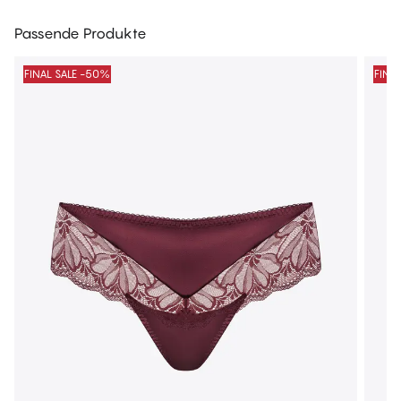
Passende Produkte
FINAL SALE -50%
FINA