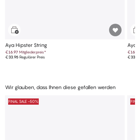
Aya Hipster String
Aya T
€16.97
Mitgliederpreis
*
€16.9
€33.95
Regulärer Preis
€33.9
Wir glauben, dass Ihnen diese gefallen werden
FINAL SALE -50%
FINA