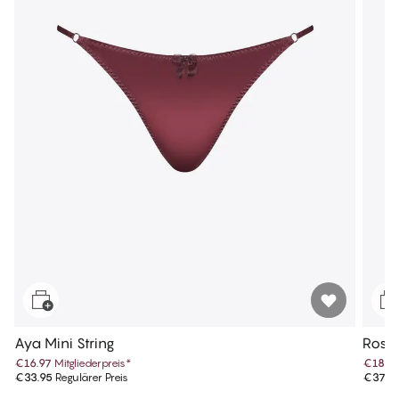
Aya Mini String
Rosem
€16.97
Mitgliederpreis
*
€18.9
€33.95
Regulärer Preis
€37.9