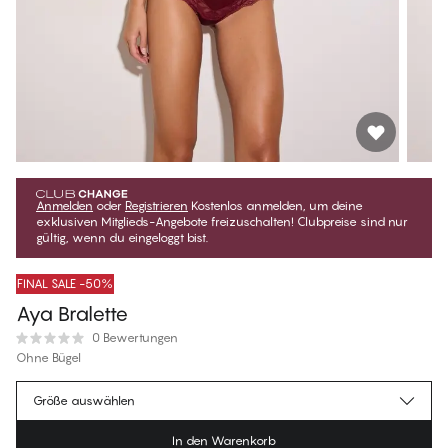
Anmelden
oder
Registrieren
Kostenlos anmelden, um deine
exklusiven Mitglieds-Angebote freizuschalten! Clubpreise sind nur
gültig, wenn du eingeloggt bist.
FINAL SALE -50%
Aya Bralette
0 Bewertungen
Ohne Bügel
€19.97
Mitgliederpreis
*
Größe auswählen
€39.95
Regulärer Preis
In den Warenkorb