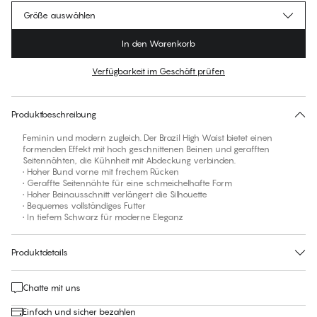
Größe auswählen
In den Warenkorb
Verfügbarkeit im Geschäft prüfen
Für diesen Artikel gibt es keine empfohlene Größe
30 Tage Rückgabe | Kostenlose Lieferung an den Shop
Produktbeschreibung
Feminin und modern zugleich. Der Brazil High Waist bietet einen
formenden Effekt mit hoch geschnittenen Beinen und gerafften
Seitennähten, die Kühnheit mit Abdeckung verbinden.
• Hoher Bund vorne mit frechem Rücken
• Geraffte Seitennähte für eine schmeichelhafte Form
• Hoher Beinausschnitt verlängert die Silhouette
• Bequemes vollständiges Futter
• In tiefem Schwarz für moderne Eleganz
Produktdetails
Chatte mit uns
Einfach und sicher bezahlen