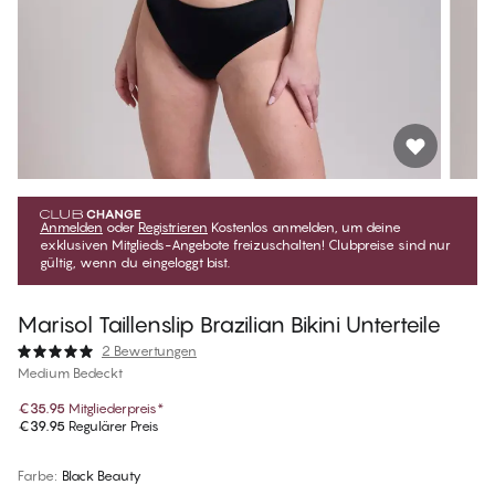
Anmelden
oder
Registrieren
Kostenlos anmelden, um deine
exklusiven Mitglieds-Angebote freizuschalten! Clubpreise sind nur
gültig, wenn du eingeloggt bist.
Marisol Taillenslip Brazilian Bikini Unterteile
2 Bewertungen
Medium Bedeckt
€35.95
Mitgliederpreis
*
€39.95
Regulärer Preis
Farbe
:
Black Beauty