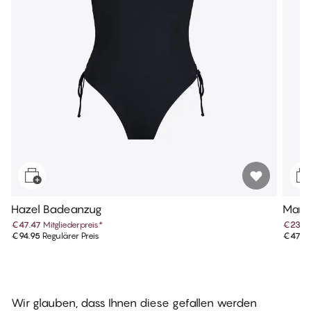
Hazel Badeanzug
Maris
€47.47
Mitgliederpreis
*
€23.9
€94.95
Regulärer Preis
€47.9
Wir glauben, dass Ihnen diese gefallen werden