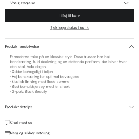
Vælg størrelse
Tilføj til kurv
Tjek lagerstatus i butik
Ingen foreslåede størrelse for dette item
30 dages returret | Gratis levering til butik
Produkt beskrivelse
Et moderne take på en klassisk style. Disse trusser har høj
benskæring, fuld dækning og en støttende pasform, der bliver hvor
den skal, hele dagen.
• Sidder behageligt i taljen
• Høj benskæring for optimal bevægelse
• Elastisk linning med flade sømme
• Blød bomuldsjersey med let stræk
• 2-pak: Black Beauty
Produkt detaljer
Chat med os
Nem og sikker betaling