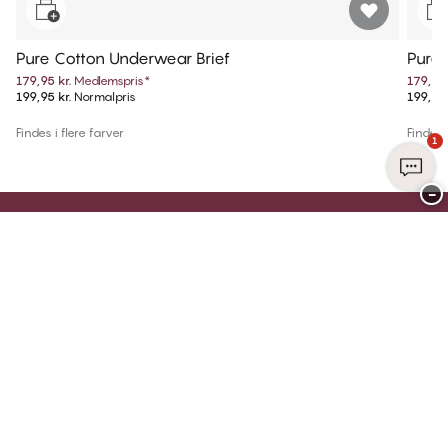
Pure Cotton Underwear Brief
Pure 
179,95 kr.
Medlemspris
*
179,95 
199,95 kr.
Normalpris
199,95 
Findes i flere farver
Findes i
1
−
Tilmeld dig Club CHANGE i dag
Tilmeld dig i dag og nyd eksklusive fordele - det er gratis, nemt og skabt til
dig.
Tilmeld dig
Allerede medlem?
Log ind på din konto