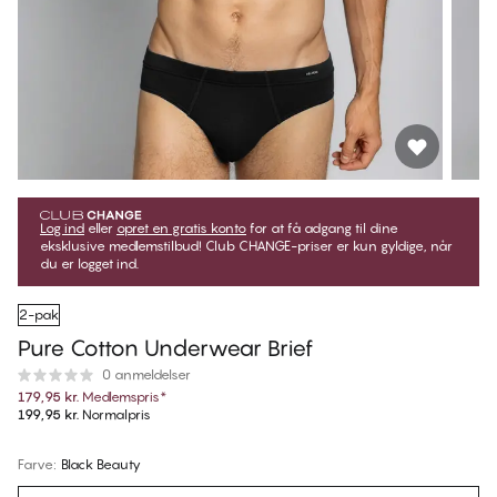
Log ind
eller
opret en gratis konto
for at få adgang til dine
eksklusive medlemstilbud! Club CHANGE-priser er kun gyldige, når
du er logget ind.
2-pak
Pure Cotton Underwear Brief
0 anmeldelser
179,95 kr.
Medlemspris
*
199,95 kr.
Normalpris
Farve
:
Black Beauty