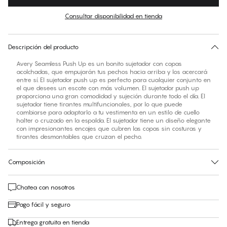
Color
:
Tango Red
Consultar disponibilidad en tienda
Encuentra tu talla
30 días de devolución | Envío gratuito a la tienda
Descripción del producto
Avery Seamless Push Up es un bonito sujetador con copas
acolchadas, que empujarán tus pechos hacia arriba y los acercará
entre sí. El sujetador push up es perfecto para cualquier conjunto en
el que desees un escote con más volumen. El sujetador push up
proporciona una gran comodidad y sujeción durante todo el día. El
sujetador tiene tirantes multifuncionales, por lo que puede
cambiarse para adaptarlo a tu vestimenta en un estilo de cuello
halter o cruzado en la espalda. El sujetador tiene un diseño elegante
con impresionantes encajes que cubren las copas sin costuras y
tirantes desmontables que cruzan el pecho.
Composición
Chatea con nosotros
Pago fácil y seguro
Entrega gratuita en tienda