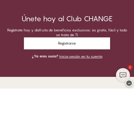
Únete hoy al Club CHANGE
Regístrate hoy y disfruta de beneficios exclusivos: es gratis, fácil y todo
se trata de TI.
Registrarse
¿Ya eres socio?
Inicia sesión en tu cuenta
1
−
Gracias por visitar
CHANGE Lingerie
PUEDES PAGAR CON