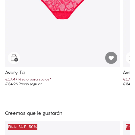
Avery Tai
Avery
€17.47
Precio para socios
*
€17.4
€34.95
Precio regular
€34.9
Creemos que le gustarán
FINAL SALE -50%
FINA