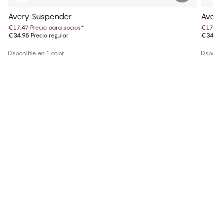
Avery Suspender
Avery
€17.47
Precio para socios
*
€17.4
€34.95
Precio regular
€34.9
Disponible en 1 color
Disponi