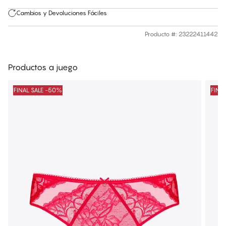
Cambios y Devoluciones Fáciles
Producto #
:
23222411442
Productos a juego
FINAL SALE -50%
FINA