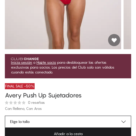
Inicia sesión
o
Hazte socio
para desbloquear las ofertas
exclusivas para socios. Los precios del Club solo son válidos
cuando estás conectado.
FINAL SALE -50%
Avery Push Up Sujetadores
0 reseñas
Con Relleno, Con Aros
€29.97
Precio para socios
*
Elige la talla
€59.95
Precio regular
Añadir a la cesta