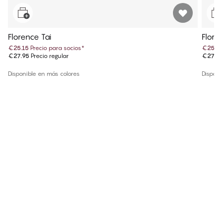
Florence Tai
Flore
€25.15
Precio para socios
*
€25.1
€27.95
Precio regular
€27.9
Disponible en más colores
Disponi