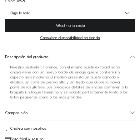
Color
:
Java
Elige la talla
Añadir a la cesta
Consultar disponibilidad en tienda
No hay talla sugerida para este artículo
30 días de devolución | Envío gratuito a la tienda
Descripción del producto
Nuestro bestseller, Florence, con el mismo ajuste extraordinario,
ahora viene con un nuevo borde de encaje que le confiere un
aspecto más moderno. El modelo presenta un ajuste cómodo y
elástico, un corte de pierna alto y un tejido que cubre la mayor
parte de los glúteos. Los preciosos detalles de encaje confieren a la
braguita un toque femenino y se adapta perfectamente tanto a las
tallas pequeñas como a las más grandes.
Composición
Chatea con nosotros
Pago fácil y seguro