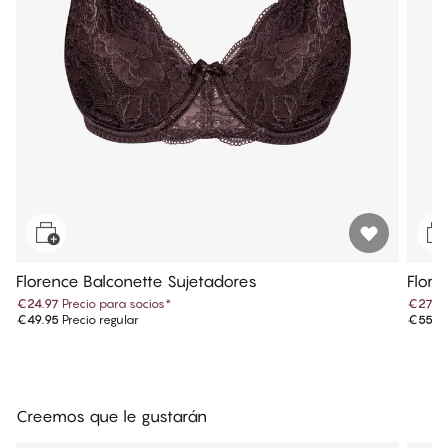
Florence Balconette Sujetadores
Flore
€24.97
Precio para socios
*
€27.9
€49.95
Precio regular
€55.9
Creemos que le gustarán