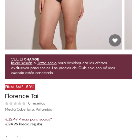
Inicia sesión
o
Hazte socio
para desbloquear las ofertas
exclusivas para socios. Los precios del Club solo son válidos
cuando estás conectado.
FINAL SALE -50%
Florence Tai
0 reseñas
Media Cobertura, Poliamida
€12.47
Precio para socios
*
€24.95
Precio regular