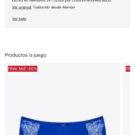
Escrito en Alemania
19/7/2026
por
Cristina-Andreea Bucur
Ver original.
Traducido desde Alemán
Ver todo
Productos a juego
FINAL SALE -50%
FINA