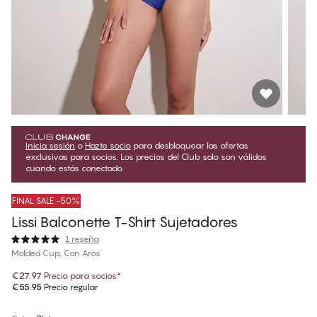
Inicia sesión
o
Hazte socio
para desbloquear las ofertas
exclusivas para socios. Los precios del Club solo son válidos
cuando estás conectado.
FINAL SALE -50%
Lissi Balconette T-Shirt Sujetadores
1 reseña
Molded Cup, Con Aros
€27.97
Precio para socios
*
€55.95
Precio regular