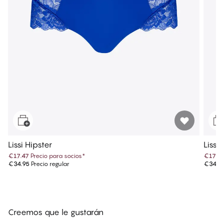
Lissi Hipster
Lissi
€17.47
Precio para socios
*
€17.4
€34.95
Precio regular
€34.9
Creemos que le gustarán