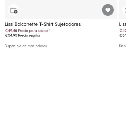
Lissi Balconette T-Shirt Sujetadores
Lissi
€49.45
Precio para socios
*
€49.4
€54.95
Precio regular
€54.9
Disponible en más colores
Disponi