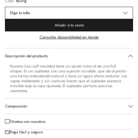
Color
:
Bluing
Elige la talla
Añadir a la cesta
Consultar disponibilidad en tienda
Encuentra tu talla
30 días de devolución | Envío gratuito a la tienda
Descripción del producto
Nuestro Lissi soft moulded tiene un ajuste como el de una full
shaper. Es un sujetador con una sujeción increíble, que da al pecho
una forma redondeada natural y tiene un ligero efecto reductor. Las
copas moldeadas y sin costuras hacen que el sujetador parezca
invisible bajo la ropa ajustada. El sujetador perfecto para las
camisetas.
Composición
Chatea con nosotros
Pago fácil y seguro