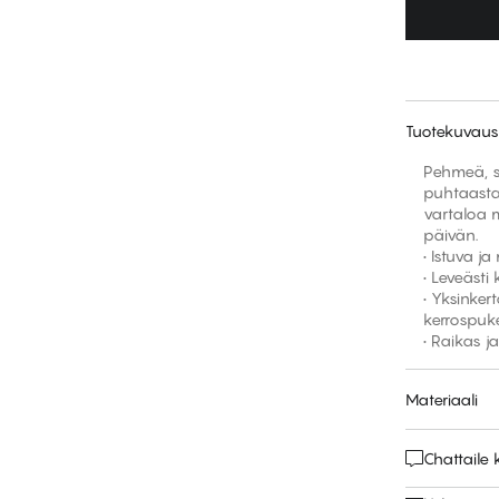
Tuotekuvaus
Pehmeä, s
puhtaasta 
vartaloa m
päivän.
• Istuva j
• Leveästi
• Yksinker
kerrospuk
• Raikas j
Materiaali
Chattail