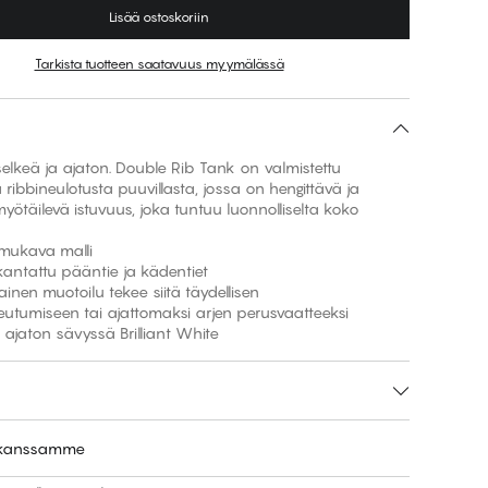
Lisää ostoskoriin
Tarkista tuotteen saatavuus myymälässä
elkeä ja ajaton. Double Rib Tank on valmistettu
ribbineulotusta puuvillasta, jossa on hengittävä ja
yötäilevä istuvuus, joka tuntuu luonnolliselta koko
a mukava malli
 kantattu pääntie ja kädentiet
tainen muotoilu tekee siitä täydellisen
eutumiseen tai ajattomaksi arjen perusvaatteeksi
a ajaton sävyssä Brilliant White
e kanssamme