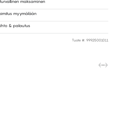
 turvallinen maksaminen
toimitus myymälään
ihto & palautus
Tuote #
:
99925001011