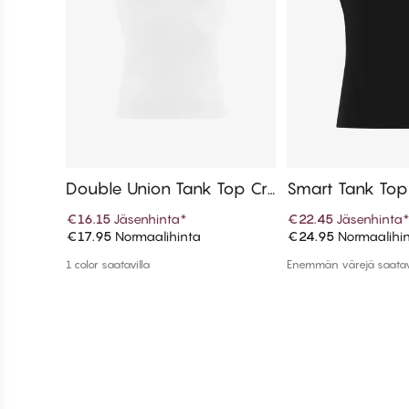
Double Union Tank Top Cre
Smart Tank To
w neck
€16.15
Jäsenhinta
*
€22.45
Jäsenhinta
€17.95
Normaalihinta
€24.95
Normaalihi
Lisää ostoskoriin
Lisää ostos
1 color saatavilla
Enemmän värejä saatav