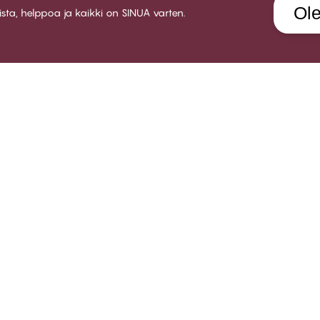
Ole
aista, helppoa ja kaikki on SINUA varten.
LUB CHANGE
PALVELU
YRITY
etoa Club CHANGE:sta
Toimitus
About 
senehdot
Palautukset
Myymä
ty jäseneksi
Lahjakortit
Ura CH
rjaudu sisään
Kokeile rintaliivien sovitusta
Yhteis
FAQ
B2B
Ota yhteyttä
Whistleblower policy
litse evästeitä
Suomi | Suomi
Tietosuojakäytäntö
Käyttöehdot