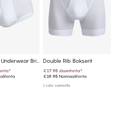
 Underwear Bri
Double Rib Bokserit
Smart 
inta
*
€17.95
Jäsenhinta
*
€25.15
J
lihinta
€19.95
Normaalihinta
€27.95
N
 ostoskoriin
Lisää ostoskoriin
1 color saatavilla
Enemmän v