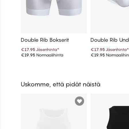
Double Rib Bokserit
Double Rib Und
ef
€17.95
Jäsenhinta
*
€17.95
Jäsenhinta
*
€19.95
Normaalihinta
€19.95
Normaalihin
Lisää ostoskoriin
Lisää ostos
Uskomme, että pidät näistä