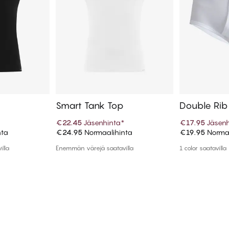
p
Smart Tank Top
Double Rib
ef
*
€22.45
Jäsenhinta
*
€17.95
Jäsenh
nta
€24.95
Normaalihinta
€19.95
Normaa
koriin
Lisää ostoskoriin
Lisää
illa
Enemmän värejä saatavilla
1 color saatavilla