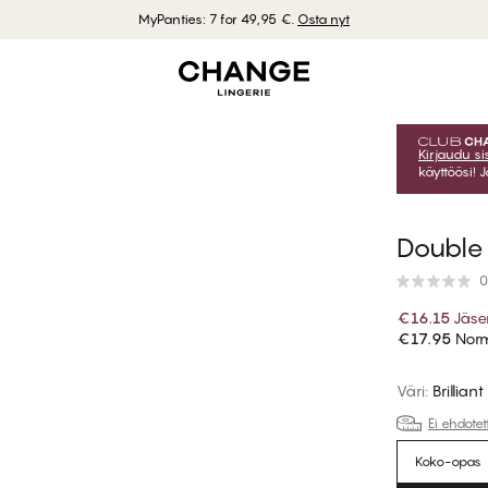
MyPanties: 7 for 49,95 €.
Osta nyt
Kirjaudu s
käyttöösi! 
Double
0
€16.15
Jäse
€17.95
Norm
Väri
:
Brillian
Ei ehdote
Koko-opas