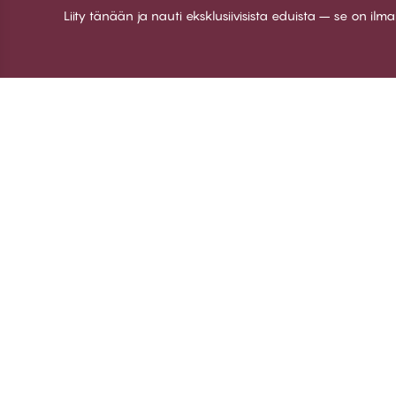
Liity tänään ja nauti eksklusiivisista eduista – se on ilm
Kiitos kun vierailit
C
CHANGE Lingerie
Ti
Jä
Lii
Ki
© CHANGE LINGERIE 2026. All rights reserved
Hal