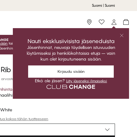
Suomi | Suomi
Storefinder
Nauti eksklusiivisista jäseneduista
isään
tai
liity jäseneksi
ilmaiseksi ja saat eksklusiiviset jäsenedut
Jäsenhinnat, neuvoja täydellisen istuvuuden
Jäsenhinnat ovat voimassa vain kun olet kirjautuneena sisään.
löytämiseksi ja henkilökohtaisia etuja – vain
kun olet kirjautuneena sisään.
 Rib Tank Top Crew neck
Kirjaudu sisään
 arvostelut
Etkö ole jäsen?
Liity jäseneksi ilmaiseksi
nhinta
*
aalihinta
t White
ttua kokoa tähän tuotteeseen