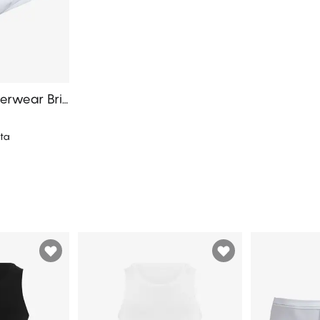
erwear Bri
ta
koriin