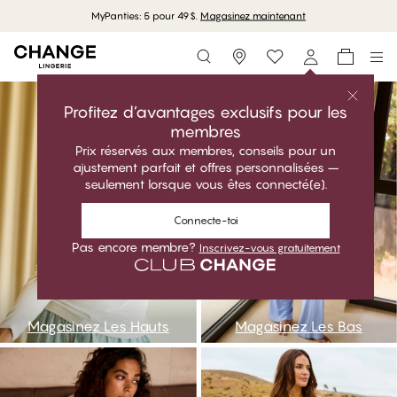
Livraison gratuite à partir de 95 CAD
Storefinder
ntop
nbot
Profitez d’avantages exclusifs pour les
membres
Prix réservés aux membres, conseils pour un
ajustement parfait et offres personnalisées –
seulement lorsque vous êtes connecté(e).
Connecte-toi
Pas encore membre?
Inscrivez-vous gratuitement
Magasinez Les Hauts
Magasinez Les Bas
nnightdress
npijama