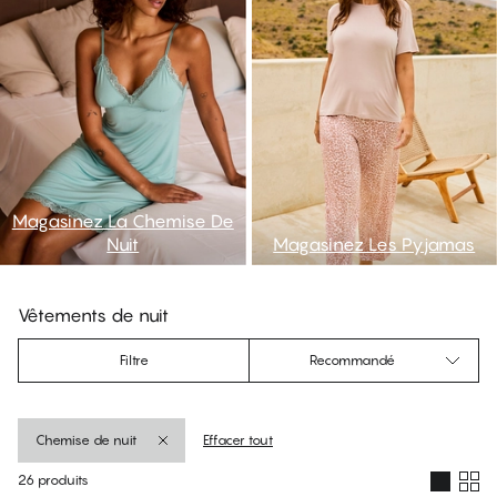
Magasinez La Chemise De
Nuit
Magasinez Les Pyjamas
Vêtements de nuit
Filtre
Recommandé
Chemise de nuit
Effacer tout
26 produits