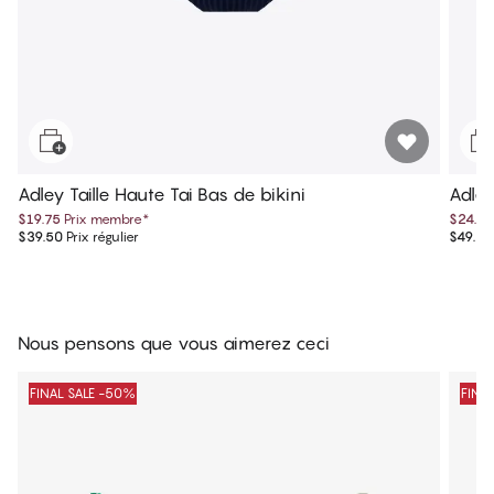
Adley Taille Haute Tai Bas de bikini
Adley
$19.75
Prix membre
*
$24.75
$39.50
Prix régulier
$49.50
Nous pensons que vous aimerez ceci
FINAL SALE -50%
FINA