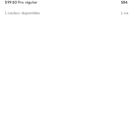
$99.50
Prix régulier
$84.99
1 couleur disponibles
1 coule