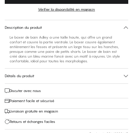
Couleur
:
Eclipse
Vérifier la disponibilité en magasin
Pas de taille suggérée pour cet article
30 jours de retour
Description du produit
Le boxer de bain Adley a une taille haute, qui offre un grand
confort et couvre la partie ventrale. Le boxer couvre également
entièrement les fesses et présente un large tissu sur les hanches,
presque comme une paire de petits shorts. Le boxer de bain est
créé dans un bleu marine foncé avec un motif à rayures. Un style
confortable, idéal pour toutes les morphologies.
Détails du produit
Discuter avec nous
Paiement facile et sécurisé
Livraison gratuite en magasin
Retours et échanges faciles