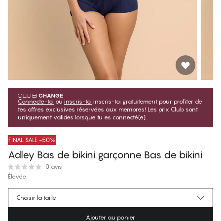
Connecte-toi
ou
inscris-toi
inscris-toi gratuitement pour profiter de
tes offres exclusives réservées aux membres! Les prix Club sont
uniquement valides lorsque tu es connecté(e).
FINAL SALE -50%
Adley Bas de bikini garçonne Bas de bikini
0 avis
Élevée
$19.75
Prix membre
*
Choisir la taille
$39.50
Prix régulier
Ajouter au panier