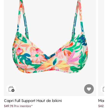
Capri Full Support Haut de bikini
Maris
$49.75
Prix membre
*
$42.49