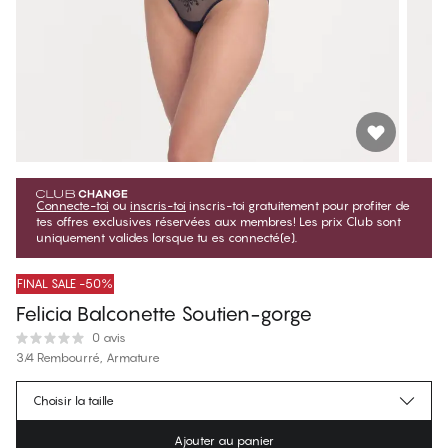
Connecte-toi
ou
inscris-toi
inscris-toi gratuitement pour profiter de
tes offres exclusives réservées aux membres! Les prix Club sont
uniquement valides lorsque tu es connecté(e).
FINAL SALE -50%
Felicia Balconette Soutien-gorge
0 avis
3/4 Rembourré, Armature
$49.75
Prix membre
*
Choisir la taille
$99.50
Prix régulier
Ajouter au panier