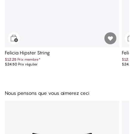
Felicia Hipster String
Felici
$12.25
Prix membre
*
$12.25
$24.50
Prix régulier
$24.50
Nous pensons que vous aimerez ceci