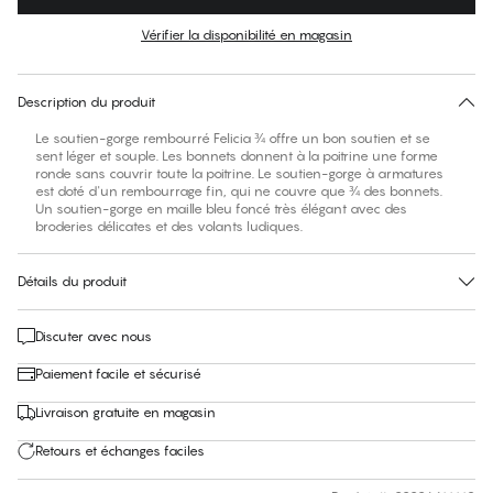
Couleur
:
Navy Blazer
Vérifier la disponibilité en magasin
Trouver votre taille
30 jours de retour
Description du produit
Le soutien-gorge rembourré Felicia ¾ offre un bon soutien et se
sent léger et souple. Les bonnets donnent à la poitrine une forme
ronde sans couvrir toute la poitrine. Le soutien-gorge à armatures
est doté d'un rembourrage fin, qui ne couvre que ¾ des bonnets.
Un soutien-gorge en maille bleu foncé très élégant avec des
broderies délicates et des volants ludiques.
Détails du produit
Discuter avec nous
Paiement facile et sécurisé
Livraison gratuite en magasin
Retours et échanges faciles