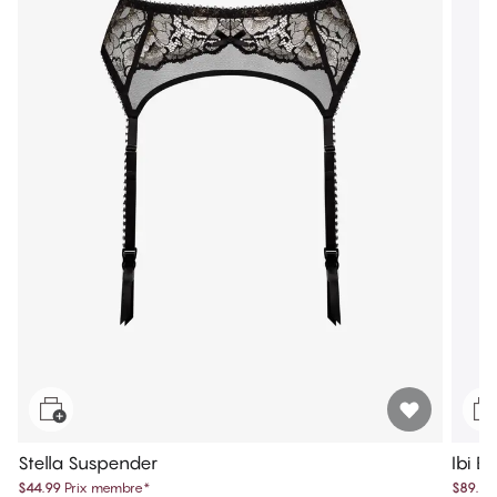
Stella Suspender
Ibi B
$44.99
Prix membre
*
$89.55