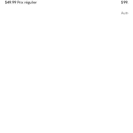
$49.99
Prix régulier
$99.50
Autres 