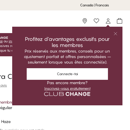
Canada | Francais
Storefinder
Profitez d’avantages exclusifs pour
oi
ou
inscris-toi
inscris-toi gratuitement pour profiter de tes
les membres
lusives réservées aux membres! Les prix Club sont uniquement
sque tu es connecté(e).
Prix réservés aux membres, conseils pour un
ajustement parfait et offres personnalisées –
seulement lorsque vous êtes connecté(e).
Connecte-toi
ra Chemise
Pas encore membre?
 avis
Inscrivez-vous gratuitement
 membre
*
égulier
 Haze