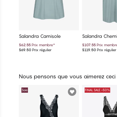
Salandra Camisole
Salandra Chemi
$62.55
Prix membre
*
$107.55
Prix membr
$69.50
Prix régulier
$119.50
Prix régulier
Ajouter au panier
Ajouter au 
Nous pensons que vous aimerez ceci
Soie
FINAL SALE -50%