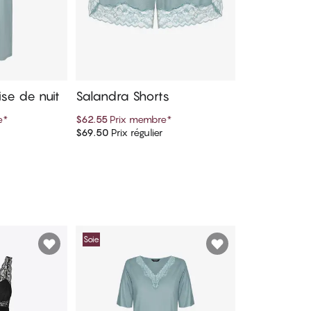
se de nuit
Salandra Shorts
e
*
$62.55
Prix membre
*
$69.50
Prix régulier
panier
Ajouter au panier
Soie