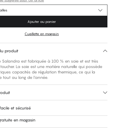
lle suggérée pour cet article
illes
Ajouter au panier
Cueillette en magasin
du produit
e Salandra est fabriquée à 100 % en soie et est très
oucher. La soie est une matière naturelle qui possède
iques capacités de régulation thermique, ce qui la
e tout au long de l'année.
roduit
acile et sécurisé
gratuite en magasin