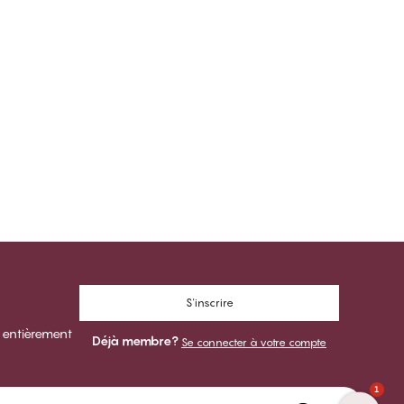
S'inscrire
 entièrement
Déjà membre?
Se connecter à votre compte
1