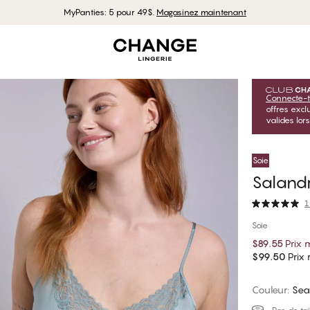
MyPanties: 5 pour 49$.
Magasinez maintenant
Connecte-t
offres exc
valides lor
Soie
Saland
1
Soie
$89.55
Prix
$99.50
Prix r
Couleur
:
Sea