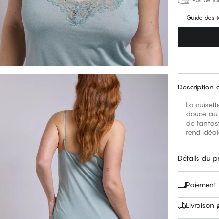
Pas de tai
Guide des ta
Description 
La nuisett
douce au t
de fantast
rend idéal
Détails du p
Paiement f
Livraison 