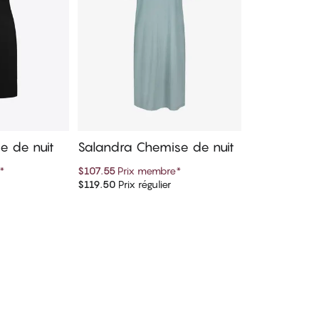
e de nuit
Salandra Chemise de nuit
*
$107.55
Prix membre
*
$119.50
Prix régulier
panier
Ajouter au panier