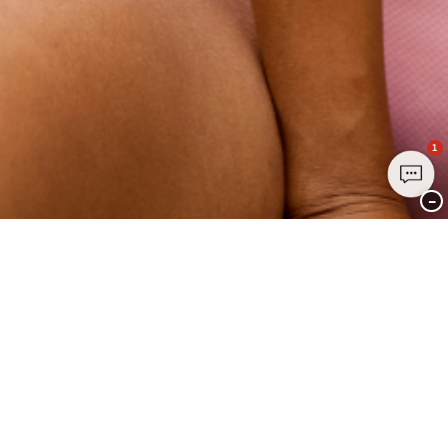
1
−
Bli med i Club CHANGE i dag
Meld deg på i dag og nyt eksklusive fordeler – det er gratis, enkelt og
handler bare om DEG.