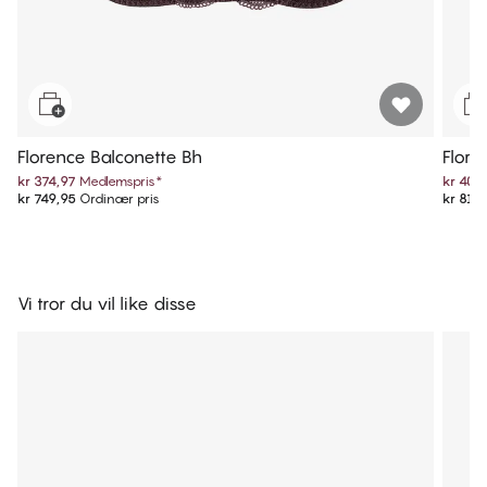
Florence Balconette Bh
Flore
kr 374,97
Medlemspris
*
kr 409
kr 749,95
Ordinær pris
kr 819
Vi tror du vil like disse