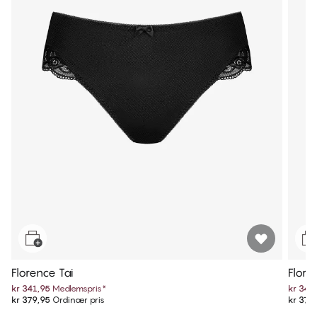
Florence Tai
Flore
kr 341,95
Medlemspris
*
kr 341
kr 379,95
Ordinær pris
kr 379