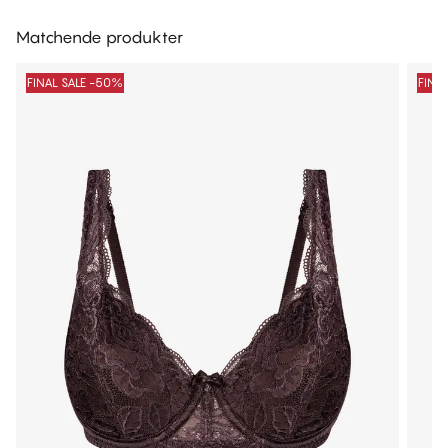
Matchende produkter
FINAL SALE -50%
FINA