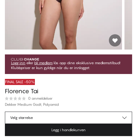
Logg inn
eller
bli medlem
lås opp dine eksklusive medlemstilbud!
Klubbpriser er kun gyldige når du er innlogget.
FINAL SALE -50%
Florence Tai
0 anmeldelser
Dekker Medium Godt, Polyamid
kr 189,97
Medlemspris
*
Velg størrelse
kr 379,95
Ordinær pris
Legg i handlekurven
Farge
:
Java