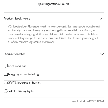
Sjekk lagerstatus i butikk
Ingen forslag til størrelse på dette produktet
30 dagers returrett | Gratis levering til butikk
Produkt beskrivelse
Vår bestselger Florence med ny blondekant. Samme gode passform i
en trendy ny look. Taien har en behagelig og elastisk passform, en
høy benskjæring og stoff som dekker det meste av baken. De lekre
blondedetaljene gir trusen en feminin touch. Tai-trusen passer godt
til både mindre og større størrelser.
Produkt detaljer
Chat med oss
Trygg og enkel betaling
GRATIS levering til butikk
Enkel retur og bytte
Produkt #
:
24210112161