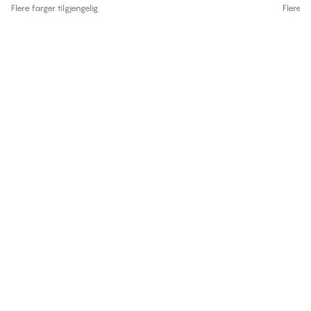
Flere farger tilgjengelig
Flere fa