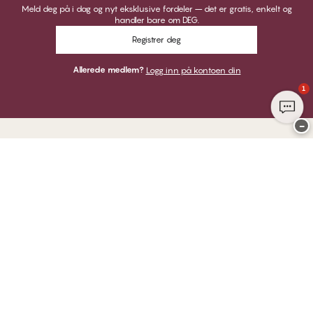
Meld deg på i dag og nyt eksklusive fordeler – det er gratis, enkelt og
handler bare om DEG.
Registrer deg
Allerede medlem?
Logg inn på kontoen din
1
−
Takk for at du besøkte
CHANGE Lingerie
HER KAN DU BETALE MED
VI SENDER MED