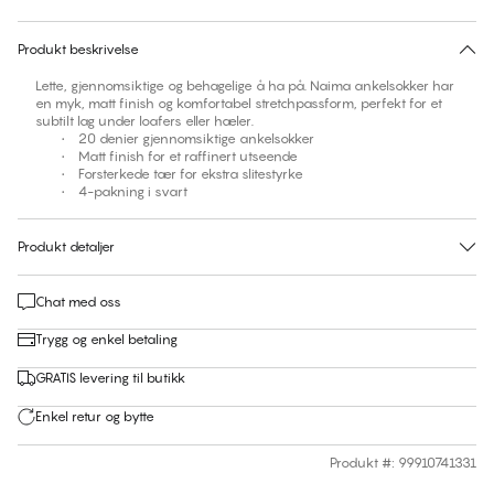
30 dagers returrett | Gratis levering til butikk
Produkt beskrivelse
Lette, gjennomsiktige og behagelige å ha på. Naima ankelsokker har
en myk, matt finish og komfortabel stretchpassform, perfekt for et
subtilt lag under loafers eller hæler.
• 20 denier gjennomsiktige ankelsokker
• Matt finish for et raffinert utseende
• Forsterkede tær for ekstra slitestyrke
• 4-pakning i svart
Produkt detaljer
Chat med oss
Trygg og enkel betaling
GRATIS levering til butikk
Enkel retur og bytte
Produkt #
:
99910741331