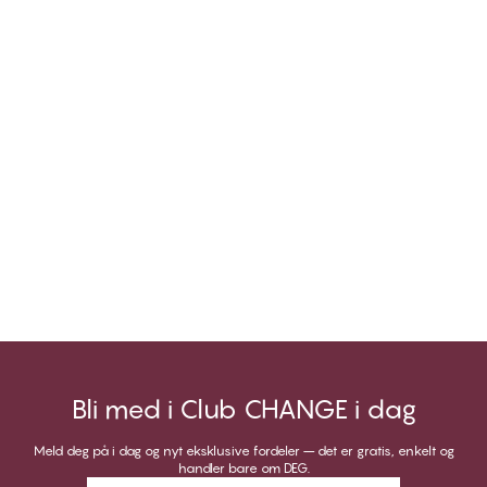
Bli med i Club CHANGE i dag
Meld deg på i dag og nyt eksklusive fordeler – det er gratis, enkelt og
handler bare om DEG.