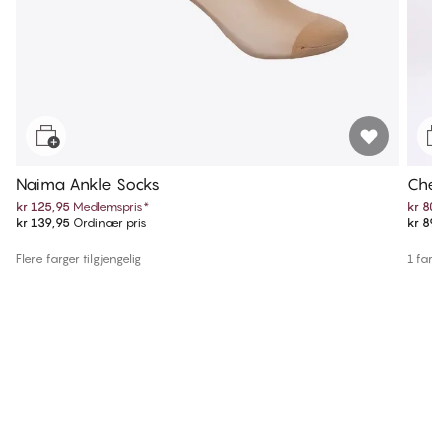
Naima Ankle Socks
Cher 
kr 125,95
Medlemspris
*
kr 80,
kr 139,95
Ordinær pris
kr 89,
Flere farger tilgjengelig
1 farge 