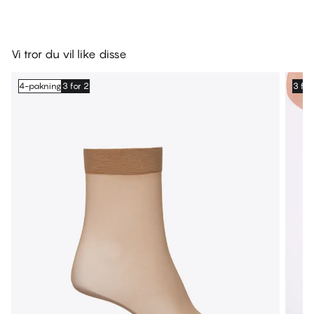
Vi tror du vil like disse
4-pakning
3 for 2
3 for