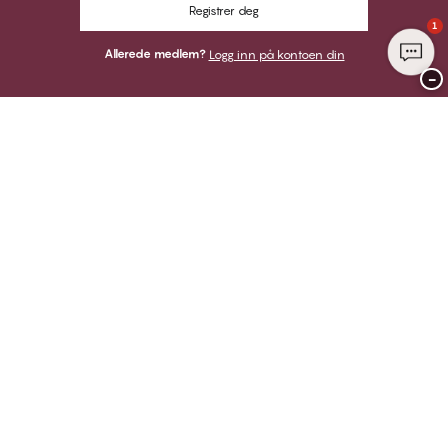
Registrer deg
1
Allerede medlem?
Logg inn på kontoen din
−
Takk for at du besøkte
CHANGE Lingerie
HER KAN DU BETALE MED
VI SENDER MED