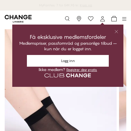
MyPanties: 7 for 549,95 kr.
Kjøp nå
Storefinder
Få eksklusive medlemsfordeler
Medlemspriser, passformråd og personlige tilbud –
kun når du er logget inn.
Logg inn
Ikke medlem?
Registrer deg gratis