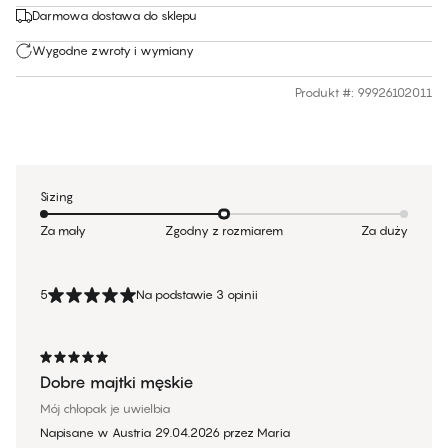
Darmowa dostawa do sklepu
Wygodne zwroty i wymiany
Produkt #
:
99926102011
Sizing
Za mały
Zgodny z rozmiarem
Za duży
5
Na podstawie 3 opinii
Dobre majtki męskie
Mój chłopak je uwielbia
Napisane w Austria
29.04.2026
przez
Maria