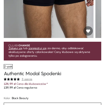
Zaloguj się
lub
zarejestruj się
za darmo, aby odblokować
ekskluzywne oferty członkowskie! Ceny klubowe są aktywne
tylko po zalogowaniu.
2-pak
Authentic Modal Spodenki
3 opinie
125,99 zł
Cena dla klubowiczów
*
139,99 zł
Cena regularna
Kolor
:
Black Beauty