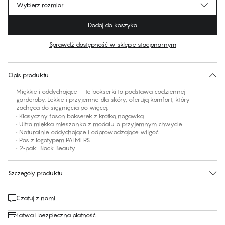
Wybierz rozmiar
Dodaj do koszyka
Sprawdź dostępność w sklepie stacjonarnym
Brak sugerowanego rozmiaru dla tego produktu
30 dni na zwrot | Bezpłatna dostawa do sklepu
Opis produktu
Miękkie i oddychające – te bokserki to podstawa codziennej
garderoby. Lekkie i przyjemne dla skóry, oferują komfort, który
zachęca do sięgnięcia po więcej.
• Klasyczny fason bokserek z krótką nogawką
• Ultra miękka mieszanka z modalu o przyjemnym chwycie
• Naturalnie oddychające i odprowadzające wilgoć
• Pas z logotypem PALMERS
• 2‑pak: Black Beauty
Szczegóły produktu
Czatuj z nami
Łatwa i bezpieczna płatność