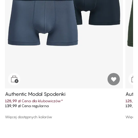
Authentic Modal Spodenki
Authe
125,99 zł
Cena dla klubowiczów
*
125,99 
139,99 zł
Cena regularna
139,99 
Więcej dostępnych kolorów
Więcej