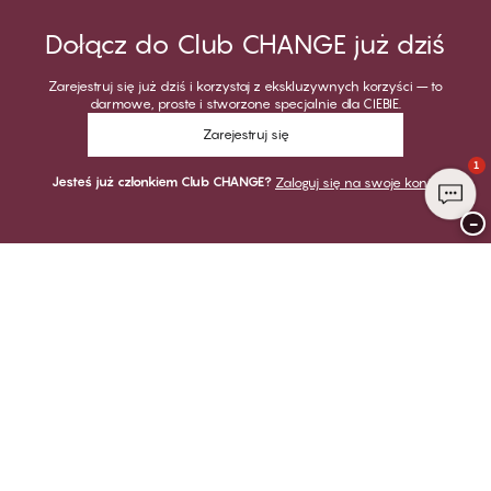
Dołącz do Club CHANGE już dziś
Zarejestruj się już dziś i korzystaj z ekskluzywnych korzyści – to
darmowe, proste i stworzone specjalnie dla CIEBIE.
Zarejestruj się
1
Jesteś już członkiem Club CHANGE?
Zaloguj się na swoje konto
−
Dziękujemy za odwiedzenie
CHANGE Lingerie
PŁATNOŚĆ