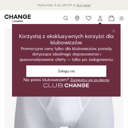
MyPanties: 5 za 169,99 zł.
Kup teraz
Storefinder
Korzystaj z ekskluzywnych korzyści dla
klubowiczów
Promocyjne ceny tylko dla klubowiczów, porady
dotyczące idealnego dopasowania i
spersonalizowane oferty – tylko po zalogowaniu.
Zaloguj się
Nie jesteś klubowiczem?
Zarejestruj się za darmo