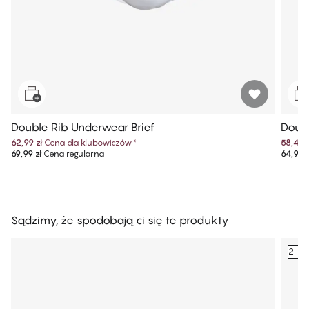
Double Rib Underwear Brief
Doub
62,99 zł
Cena dla klubowiczów
*
58,49 z
69,99 zł
Cena regularna
64,99 z
Sądzimy, że spodobają ci się te produkty
2-pa