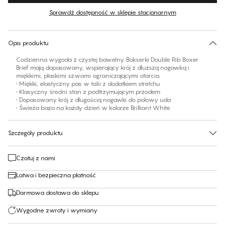
Sprawdź dostępność w sklepie stacjonarnym
Brak sugerowanego rozmiaru dla tego produktu
30 dni na zwrot | Bezpłatna dostawa do sklepu
Opis produktu
Codzienna wygoda z czystej bawełny. Bokserki Double Rib Boxer
Brief mają dopasowany, wspierający krój z dłuższą nogawką i
miękkimi, płaskimi szwami ograniczającymi otarcia.
• Miękki, elastyczny pas w talii z dodatkiem stretchu
• Klasyczny średni stan z podtrzymującym przodem
• Dopasowany krój z długością nogawki do połowy uda
• Świeża baza na każdy dzień w kolorze Brilliant White
Szczegóły produktu
Czatuj z nami
Łatwa i bezpieczna płatność
Darmowa dostawa do sklepu
Wygodne zwroty i wymiany