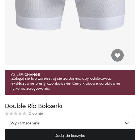
Zaloguj się
lub
zarejestruj się
za darmo, aby odblokować
ekskluzywne oferty członkowskie! Ceny klubowe są aktywne
tylko po zalogowaniu.
Double Rib Bokserki
0 opinie
62,99 zł
Cena dla klubowiczów
*
Wybierz rozmiar
69,99 zł
Cena regularna
Dodaj do koszyka
Kolor
:
Brilliant White