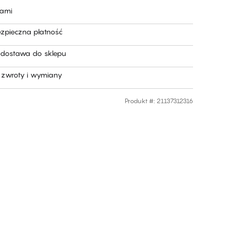
nami
ezpieczna płatność
dostawa do sklepu
zwroty i wymiany
Produkt #
:
21137312316