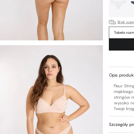
Brak sug
Tabela roz
Opis produk
Fleur Str
miękkiego 
stringów m
wysoko na
Twoje krąg
Szczegóły p