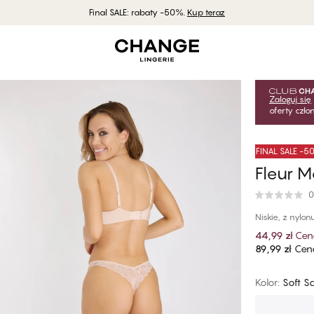
Final SALE: rabaty -50%.
Kup teraz
Zaloguj się
oferty czł
FINAL SALE -
Fleur M
0
Niskie, z nylon
44,99 zł
Cen
89,99 zł
Cena
Kolor
:
Soft S