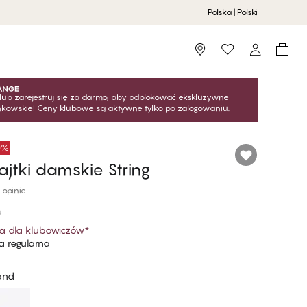
Polska | Polski
Storefinder
lub
zarejestruj się
za darmo, aby odblokować ekskluzywne
onkowskie! Ceny klubowe są aktywne tylko po zalogowaniu.
50%
ajtki damskie String​
 opinie
u
a dla klubowiczów
*
 regularna
and