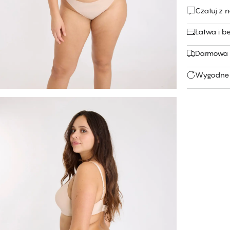
Czatuj z 
Łatwa i b
Darmowa 
Wygodne 