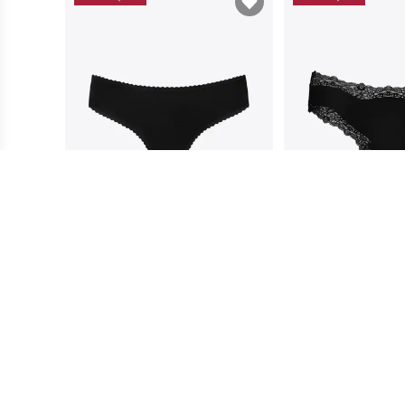
Claudia Majtki damskie Ch
Hailey Majtki 
eeky
eky
44,99 zł
Cena dla klubowiczów
*
44,99 zł
Cena dla k
49,99 zł
Cena regularna
49,99 zł
Cena regul
Dodaj do koszyka
Dodaj do ko
Więcej dostępnych kolorów
Więcej dostępnych kol