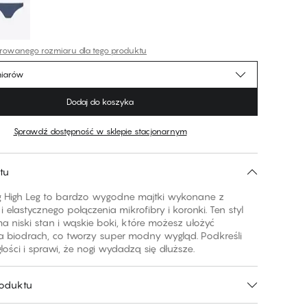
erowanego rozmiaru dla tego produktu
miarów
Dodaj do koszyka
Sprawdź dostępność w sklepie stacjonarnym
tu
ing High Leg to bardzo wygodne majtki wykonane z
i elastycznego połączenia mikrofibry i koronki. Ten styl
a niski stan i wąskie boki, które możesz ułożyć
 biodrach, co tworzy super modny wygląd. Podkreśli
łości i sprawi, że ​​nogi wydadzą się dłuższe.
roduktu