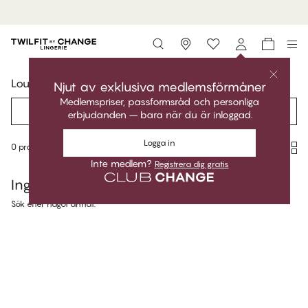
MyPanties: 7 for 549,95 :-
Handla nu
Storefinder
Loungewear
Njut av exklusiva medlemsförmåner
Medlemspriser, passformsråd och personliga
Filter
Rekommenderad
erbjudanden – bara när du är inloggad.
Logga in
0 produkter
Inte medlem?
Registrera dig gratis
Inga resultat
Sök efter något annat.