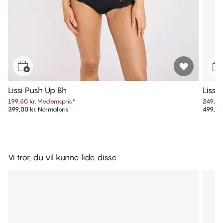
Lissi Push Up Bh
Lissi
199,50 kr.
Medlemspris
*
249,50 
399,00 kr.
Normalpris
499,00 
Vi tror, du vil kunne lide disse