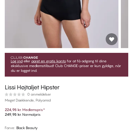
Log ind
eller
opret en gratis konto
for at få adgang til dine
eksklusive medlemstilbud! Club CHANGE-priser er kun gyldige, når
du er logget ind.
Lissi Højtaljet Hipster
0 anmeldelser
Meget Dækkende, Polyamid
224,95 kr.
Medlemspris
*
249,95 kr.
Normalpris
Farve
:
Black Beauty