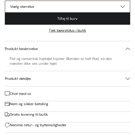
Vælg størrelse
Tilføj til kurv
Tjek lagerstatus i butik
Ingen foreslåede størrelse for dette item
30 dages returret | Gratis levering til butik
Produkt beskrivelse
Flot og romantisk højtaljet hipster. Blonden er helt flad, så den
næsten ikke ses under tøjet.
Produkt detaljer
Chat med os
Nem og sikker betaling
Gratis levering til butik
Nemme retur- og byttemuligheder