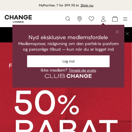
MyPanties: 7 for 399,95 kr.
Shop nu
Storefinder
FINAL SALE STARTER NU!
Nyd eksklusive medlemsfordele
Medlemspriser, rådgivning om den perfekte pasform
og personlige tilbud – kun når du er logget ind.
Log ind
Ikke medlem?
Tilmeld dig gratis