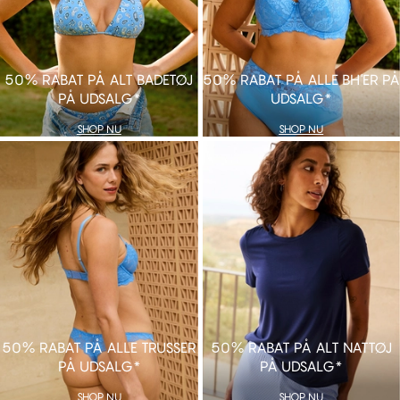
50% RABAT PÅ ALT BADETØJ
50% RABAT PÅ ALLE BH'ER PÅ
PÅ UDSALG*
UDSALG*
SHOP NU
SHOP NU
SHOP NU
SHOP NU
50%
RABAT PÅ ALLE TRUSSER
50% RABAT PÅ ALT NATTØJ
PÅ UDSALG*
PÅ UDSALG*
SHOP NU
SHOP NU