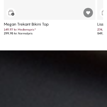
Megan Trekant Bikini Top
Lissi
149,97 kr.
Medlemspris
*
274,97 
299,95 kr.
Normalpris
549,95 
SHOP NU