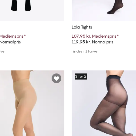
s
Lola Tights
Medlemspris
*
107,95 kr.
Medlemspris
*
Normalpris
119,95 kr.
Normalpris
Tilføj til kurv
Tilføj til kurv
rve
Findes i 1 farve
3 for 2