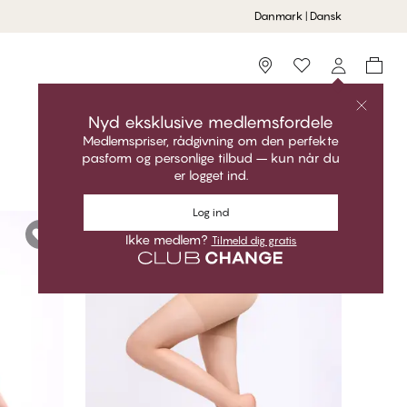
Danmark | Dansk
Storefinder
Nyd eksklusive medlemsfordele
Medlemspriser, rådgivning om den perfekte
pasform og personlige tilbud – kun når du
Sortér
Anbefalet
er logget ind.
Log ind
3 for 2
Ikke medlem?
Tilmeld dig gratis