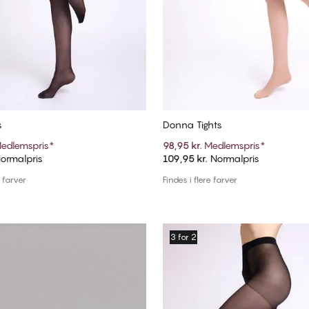
s
Donna Tights
edlemspris
*
98,95 kr.
Medlemspris
*
ormalpris
109,95 kr.
Normalpris
Tilføj til kurv
Tilføj til kurv
e farver
Findes i flere farver
3 for 2