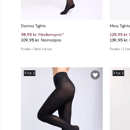
Donna Tights
Moa Tight
98,95 kr.
Medlemspris
*
125,95 kr.
109,95 kr.
Normalpris
139,95 kr.
Tilføj til kurv
Findes i flere farver
Findes i 1 fa
3 for 2
3 for 2