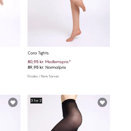
Cora Tights
80,95 kr.
Medlemspris
*
89,95 kr.
Normalpris
Tilføj til kurv
Findes i flere farver
3 for 2