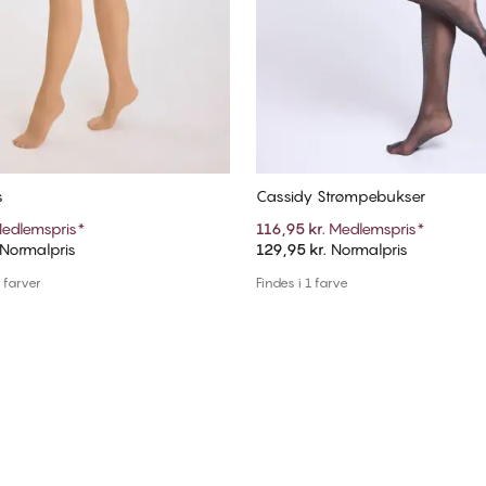
s
Cassidy Strømpebukser
edlemspris
*
116,95 kr.
Medlemspris
*
Normalpris
129,95 kr.
Normalpris
Tilføj til kurv
Tilføj til kurv
e farver
Findes i 1 farve