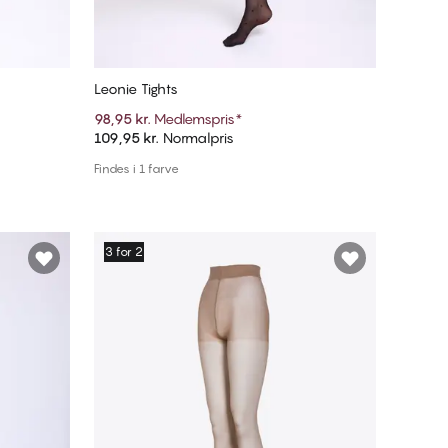
Leonie Tights
98,95 kr.
Medlemspris
*
109,95 kr.
Normalpris
Tilføj til kurv
Findes i 1 farve
3 for 2