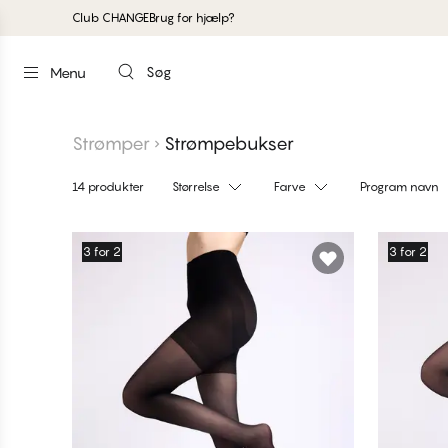
Club CHANGE
Brug for hjælp?
Søg
Menu
Strømper
Strømpebukser
14 produkter
Størrelse
Farve
Program navn
Produkter
3 for 2
3 for 2