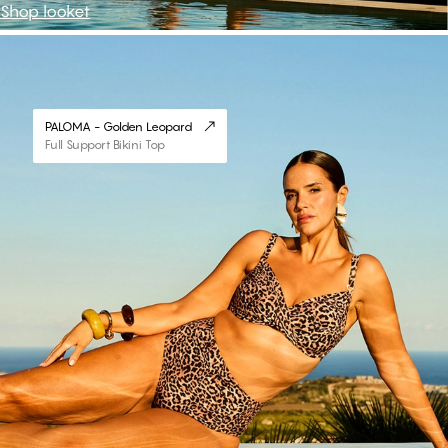
Shop looket
#30
PALOMA - Golden Leopard
Full Support Bikini Top