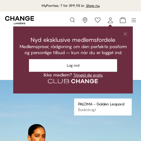
Shop nu
Storefinder
Shop kollektionen
PALOMA
Nyd eksklusive medlemsfordele
Medlemspriser, rådgivning om den perfekte pasform
Glamourøst. Modigt. Perfekt pasform.
og personlige tilbud – kun når du er logget ind.
Shop kollektionen
Log ind
Shop looket
Ikke medlem?
Tilmeld dig gratis
#30
#30
PALOMA - Golden Leopard
Trekant Bikini Top
PALOMA - Golden Leopard
Badedragt