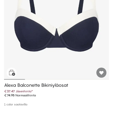
Alexa Balconette Bikiniyläosat
€37.47
Jäsenhinta
*
€74.95
Normaalihinta
1 color saatavilla