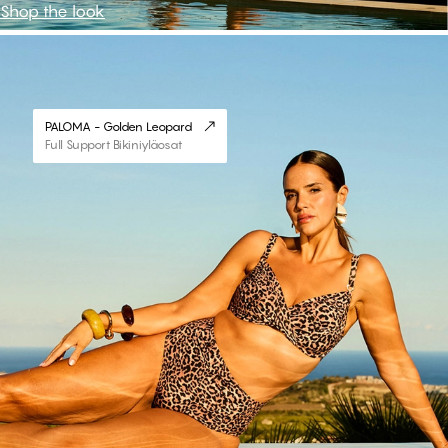
Shop the look
#30
PALOMA - Golden Leopard
Full Support Bikiniyläosat