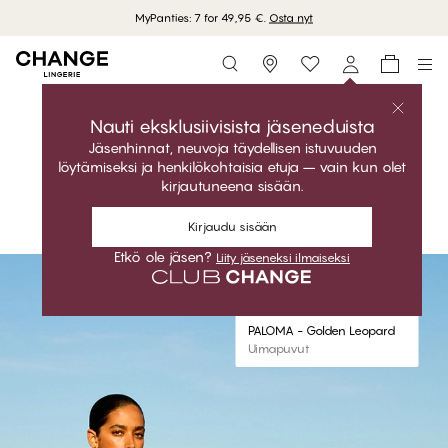
MyPanties: 7 for 49,95 €.
Osta nyt
Storefinder
Osta mallisto
PALOMA
Nauti eksklusiivisista jäseneduista
Jäsenhinnat, neuvoja täydellisen istuvuuden
Glamouria. Rohkea. Täydellinen istuvuus.
löytämiseksi ja henkilökohtaisia etuja – vain kun olet
kirjautuneena sisään.
Osta mallisto
Shop the look
Kirjaudu sisään
#30
#30
Etkö ole jäsen?
Liity jäseneksi ilmaiseksi
PALOMA - Golden Leopard
Triangle Bikiniyläosat
PALOMA - Golden Leopard
Uimapuvut