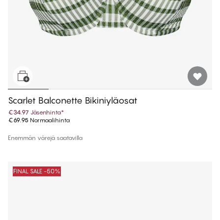
Scarlet Balconette Bikiniyläosat
€34.97
Jäsenhinta
*
€69.95
Normaalihinta
Enemmän värejä saatavilla
FINAL SALE -50%