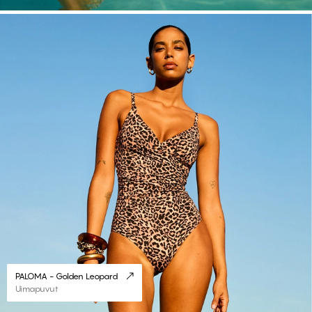
#30
PALOMA - Golden Leopard
Uimapuvut