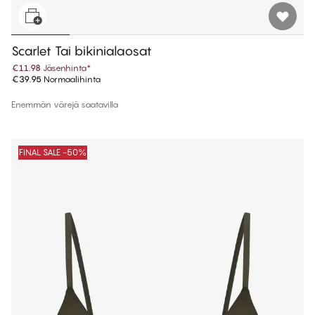
Scarlet Tai bikinialaosat
€11.98
Jäsenhinta
*
€39.95
Normaalihinta
Enemmän värejä saatavilla
FINAL SALE -50%