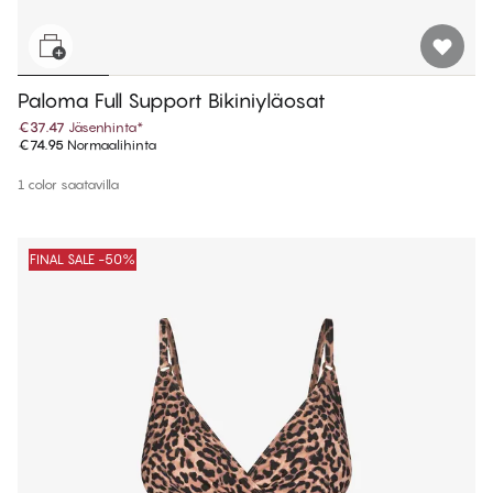
Paloma Full Support Bikiniyläosat
€37.47
Jäsenhinta
*
€74.95
Normaalihinta
1 color saatavilla
FINAL SALE -50%