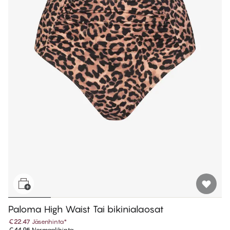
Paloma High Waist Tai bikinialaosat
€22.47
Jäsenhinta
*
€44.95
Normaalihinta