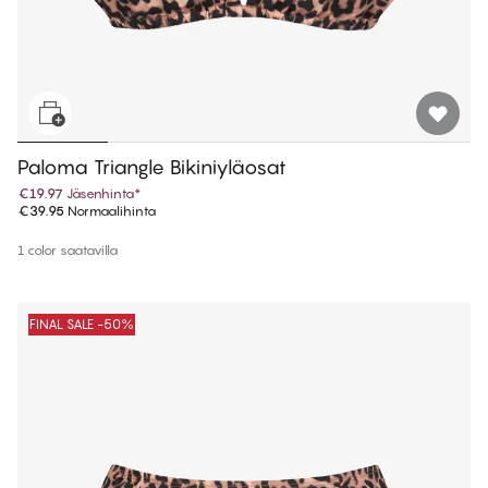
Paloma Triangle Bikiniyläosat
€19.97
Jäsenhinta
*
€39.95
Normaalihinta
1 color saatavilla
FINAL SALE -50%