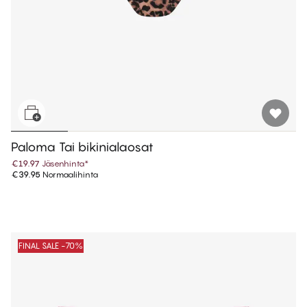
Paloma Tai bikinialaosat
€19.97
Jäsenhinta
*
€39.95
Normaalihinta
FINAL SALE -70%