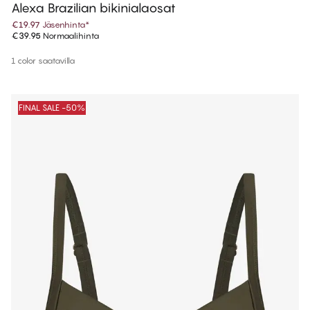
Alexa Brazilian bikinialaosat
€19.97
Jäsenhinta
*
€39.95
Normaalihinta
1 color saatavilla
FINAL SALE -50%