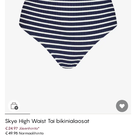
Skye High Waist Tai bikinialaosat
€24.97
Jäsenhinta
*
€49.95
Normaalihinta