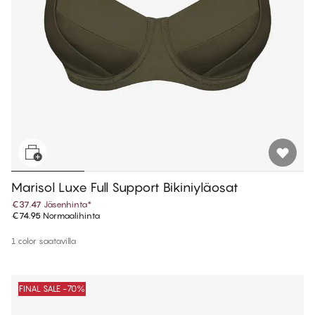
Marisol Luxe Full Support Bikiniyläosat
€37.47
Jäsenhinta
*
€74.95
Normaalihinta
1 color saatavilla
FINAL SALE -70%