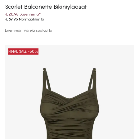
Scarlet Balconette Bikiniyläosat
€20.98
Jäsenhinta
*
€69.95
Normaalihinta
Enemmän värejä saatavilla
FINAL SALE -50%