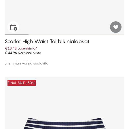
Scarlet High Waist Tai bikinialaosat
€13.48
Jäsenhinta
*
€44.95
Normaalihinta
Enemmän värejä saatavilla
FINAL SALE -50%