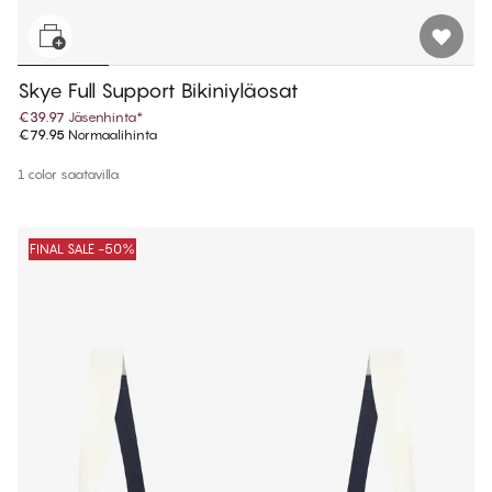
Skye Full Support Bikiniyläosat
€39.97
Jäsenhinta
*
€79.95
Normaalihinta
1 color saatavilla
FINAL SALE -50%