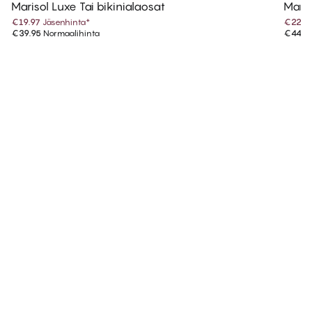
Marisol Luxe Tai bikinialaosat
Maris
€19.97
Jäsenhinta
*
€22.4
€39.95
Normaalihinta
€44.9