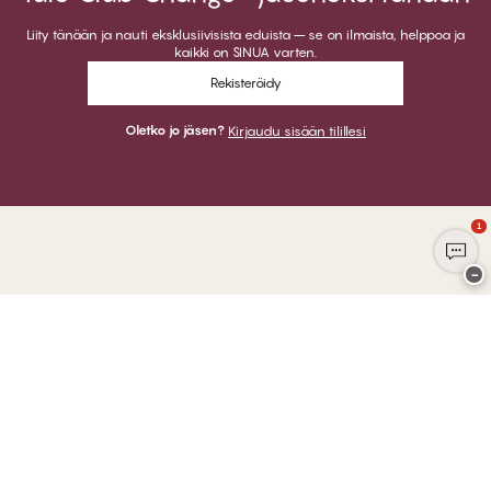
Liity tänään ja nauti eksklusiivisista eduista – se on ilmaista, helppoa ja
kaikki on SINUA varten.
Rekisteröidy
Oletko jo jäsen?
Kirjaudu sisään tilillesi
1
−
Kiitos kun vierailit
CHANGE Lingerie
VOIT MAKSAA
LÄHETÄMME