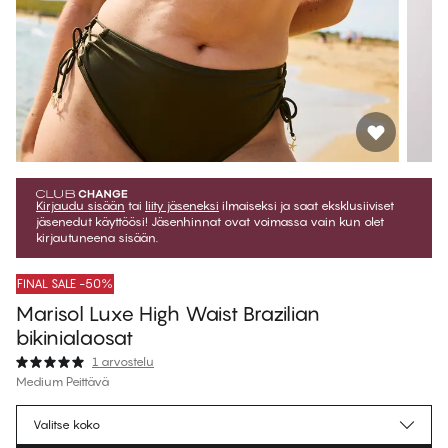
Kirjaudu sisään
tai
liity jäseneksi
ilmaiseksi ja saat eksklusiiviset
jäsenedut käyttöösi! Jäsenhinnat ovat voimassa vain kun olet
kirjautuneena sisään.
FINAL SALE -50%
Marisol Luxe High Waist Brazilian
bikinialaosat
1 arvostelu
Medium Peittävä
€19.97
Jäsenhinta
*
Valitse koko
€39.95
Normaalihinta