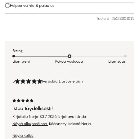
Helppo vaihto & palautus
Tuote #
:
26123301011
Sizing
Liian pieni
Kokoa vastaava
Liian suuri
5
Perustuu 1 arvosteluun
Istuu täydellisesti!
Kirjoitettu Norja
30.7.2026
kirjoittanut
Linda
Näytä alkuperäinen.
Käännetty kielestä Norja
Näytä kaikki