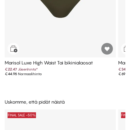
Marisol Luxe High Waist Tai bikinialaosat
Maris
€22.47
Jäsenhinta
*
€34.9
€44.95
Normaalihinta
€69.9
Uskomme, että pidät näistä
FINAL SALE -50%
FINA