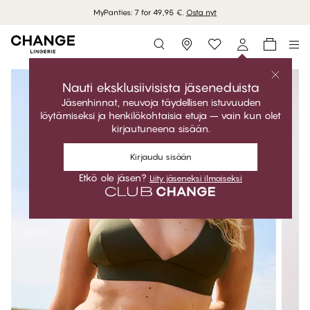
MyPanties: 7 for 49,95 €.
Osta nyt
Storefinder
Nauti eksklusiivisista jäseneduista
Jäsenhinnat, neuvoja täydellisen istuvuuden
löytämiseksi ja henkilökohtaisia etuja – vain kun olet
kirjautuneena sisään.
Kirjaudu sisään
Etkö ole jäsen?
Liity jäseneksi ilmaiseksi