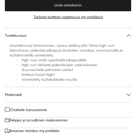
Lisää ostoskoriin
Väri
:
Forest Night
Tarkista tuotteen saatavuus myymälässä
Ei ehdotettua kokoa tähän tuotteeseen
30 päivän palautus | Ilmainen toimitus myymälään
Tuotekuvaus
Imarteleva ja feminiininen, ripaus leikkisyyttä. Tämä high-cut-
bikinihousu pidentää jalkoja ja muotoilee vartaloa, sivunauhoilla ja
kultakoristeilla viimeistelty.
• High-rise-malli rypytetyllä takapuolella
• High-cut-lahkeet pidentävään vaikutukseen
• Sivunauhoilla pehmeät solmut
• Kiiltävä Forest Night
• Viimeistelty kultakolikoilla sivuilla
Materiaali
Chattaile kanssamme
Helppo ja turvallinen maksaminen
Ilmainen toimitus myymälään