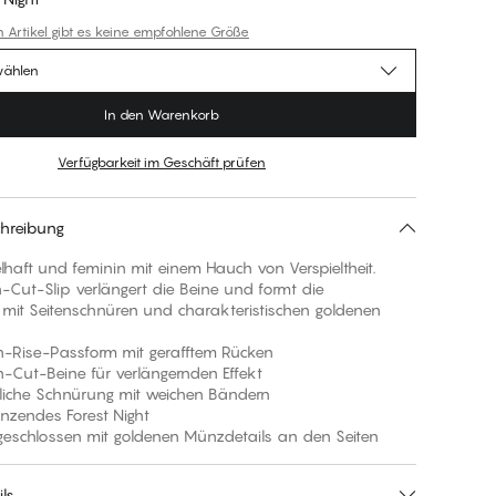
n Artikel gibt es keine empfohlene Größe
wählen
In den Warenkorb
Verfügbarkeit im Geschäft prüfen
hreibung
haft und feminin mit einem Hauch von Verspieltheit.
h-Cut-Slip verlängert die Beine und formt die
, mit Seitenschnüren und charakteristischen goldenen
ise-Passform mit gerafftem Rücken
t-Beine für verlängernden Effekt
che Schnürung mit weichen Bändern
ndes Forest Night
hlossen mit goldenen Münzdetails an den Seiten
ls