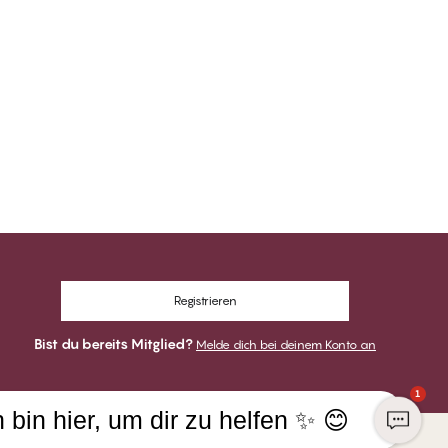
Registrieren
Bist du bereits Mitglied?
Melde dich bei deinem Konto an
1
h bin hier, um dir zu helfen ✨ 😊