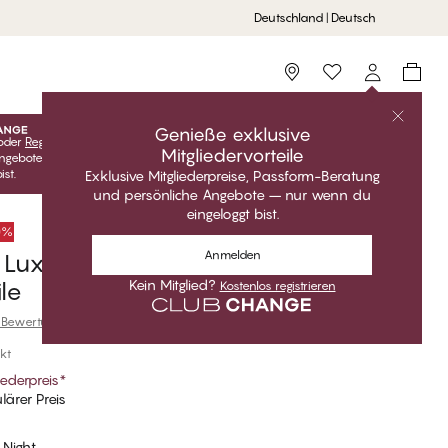
Deutschland | Deutsch
Storefinder
Genieße exklusive
oder
Registrieren
Kostenlos anmelden, um deine exklusiven
Mitgliedervorteile
ngebote freizuschalten! Clubpreise sind nur gültig, wenn du
ist.
Exklusive Mitgliederpreise, Passform-Beratung
und persönliche Angebote – nur wenn du
eingeloggt bist.
50%
Anmelden
Luxe Taillenslip Brazilian Bikini
Kein Mitglied?
ile
Kostenlos registrieren
 Bewertung
kt
iederpreis
*
ärer Preis
 Night