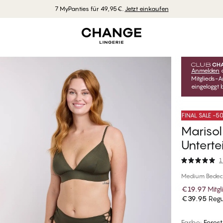
7 MyPanties für 49,95€.
Jetzt einkaufen
Anmelden
Mitglieds-A
eingeloggt b
FINAL SALE -
Marisol 
Unterte
1
Medium Bedec
€19.97
Mitgl
€39.95
Regul
Farbe
:
Forest