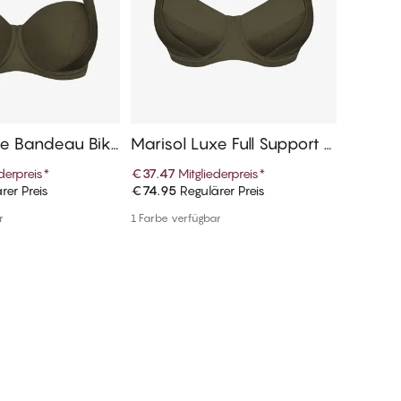
xe Bandeau Biki
Marisol Luxe Full Support Bi
Marisol
e
kini Oberteile
Obertei
ederpreis
*
€37.47
Mitgliederpreis
*
€24.97
rer Preis
€74.95
Regulärer Preis
€49.95
R
n Warenkorb
In den Warenkorb
r
1 Farbe verfügbar
1 Farbe ve