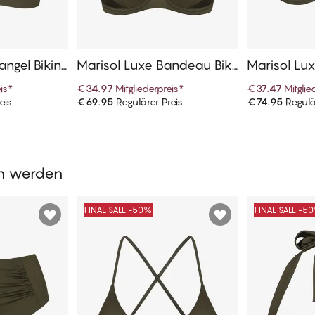
angel Bikini
Marisol Luxe Bandeau Biki
Marisol Lux
ni Oberteile
kini Obertei
is
*
€34.97
Mitgliederpreis
*
€37.47
Mitglie
eis
€69.95
Regulärer Preis
€74.95
Regulä
enkorb
In den Warenkorb
In de
en werden
FINAL SALE -50%
FINAL SALE -5