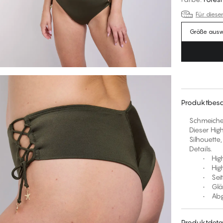
Für diese
Größe aus
Produktbesc
Schmeichel
Dieser Hig
Silhouette
Details.
• High-R
• High-Cu
• Seitli
• Glänze
• Abgesc
Produktdetai