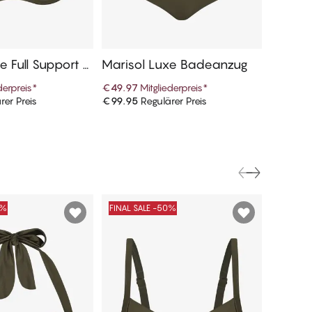
e Full Support Bi
Marisol Luxe Badeanzug
Marisol
le
Obertei
derpreis
*
€49.97
Mitgliederpreis
*
€29.97
rer Preis
€99.95
Regulärer Preis
€59.95
R
n Warenkorb
In den Warenkorb
0%
FINAL SALE -50%
FINAL S