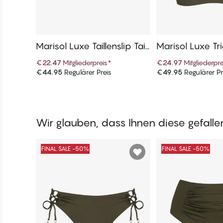
Marisol Luxe Taillenslip Tai
Marisol Luxe Tri
Bikini Unterteile
Oberteile
€22.47
Mitgliederpreis
*
€24.97
Mitgliederpre
€44.95
Regulärer Preis
€49.95
Regulärer Pr
In den Warenkorb
In den War
Wir glauben, dass Ihnen diese gefall
FINAL SALE -50%
FINAL SALE -50%