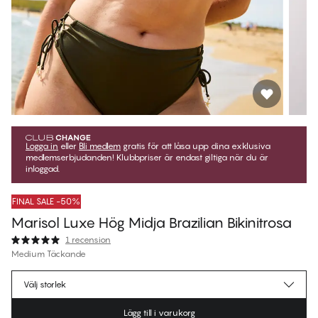
Logga in
eller
Bli medlem
gratis för att låsa upp dina exklusiva
medlemserbjudanden! Klubbpriser är endast giltiga när du är
inloggad.
FINAL SALE -50%
Marisol Luxe Hög Midja Brazilian Bikinitrosa
1 recension
Medium Täckande
224,97 kr
Medlemspris
*
Välj storlek
449,95 kr
Ordinarie pris
Lägg till i varukorg