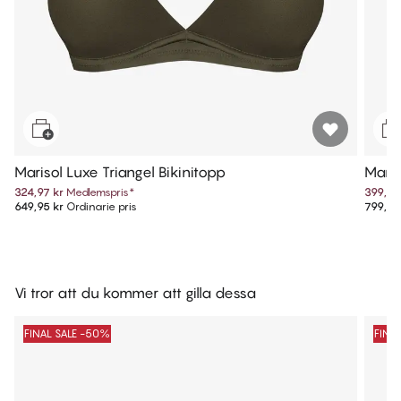
Marisol Luxe Triangel Bikinitopp
Maris
324,97 kr
Medlemspris
*
399,97
649,95 kr
Ordinarie pris
799,95
Vi tror att du kommer att gilla dessa
FINAL SALE -50%
FINA