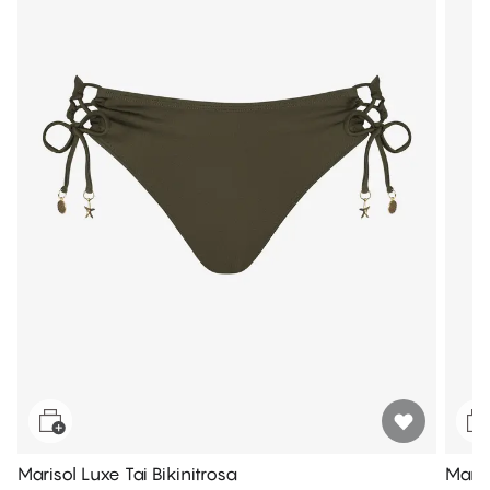
Marisol Luxe Tai Bikinitrosa
Maris