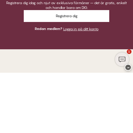
Registrera dig idag och njut av exklusiva förmåner – det är gratis, enkelt
och handlar bara om DIG.
Registrera dig
Redan medlem?
Logga in på ditt konto
1
−
Tack för att du besöker
Twilfit by CHANGE Lingerie
BETALNINGAR
VI SKICKAR MED