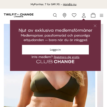
MyPanties: 7 for 549,95 :-
Handla nu
Storefinder
Njut av exklusiva medlemsförmåner
Medlemspriser, passformsråd och personliga
erbjudanden – bara när du är inloggad.
Logga in
Inte medlem?
Registrera dig gratis