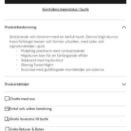
Färg
:
Forest Night
Kontrollera lagerstatus i butik
Ingen storlek föreslås för den här produkten
30 dagars returrätt | Gratis leverans till butik
Produktbeskrivning
Smickrande och feminint med en lekfull touch. Denna högt skurna
trosa förlänger benen och formar siluetten, med sidor och
signaturdetaljer i guld.
• Midjehög passform med rynkad bakdel
• Högskuren ben för en förlängande effekt
• Sidoband med mjuka knyt
• Glansig Forest Night
• Avslutad med guldfärgade myntdetaljer på sidorna
Produktdetaljer
Chatta med oss
Enkel och säker betalning
Gratis leverans till butik
Enkla Returer & Byten