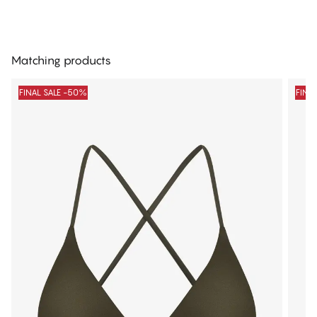
Matching products
FINAL SALE -50%
FINA