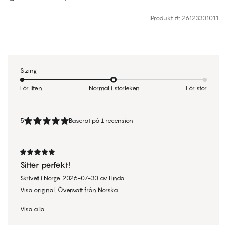
Produkt #
:
26123301011
Sizing
För liten
Normal i storleken
För stor
5
Baserat på 1 recension
Sitter perfekt!
Skrivet i Norge
2026-07-30
av
Linda
Visa original.
Översatt från Norska
Visa alla