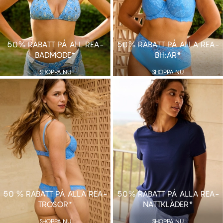
50% RABATT PÅ ALL REA-
50% RABATT PÅ ALLA REA-
BADMODE*
BH:AR*
SHOPPA NU
SHOPPA NU
SHOPPA NU
SHOPPA NU
50 % RABATT PÅ ALLA REA-
50% RABATT PÅ ALLA REA-
TROSOR*
NATTKLÄDER*
SHOPPA NU
SHOPPA NU