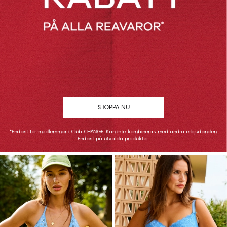
SHOPPA NU
*Endast för medlemmar i Club CHANGE. Kan inte kombineras med andra erbjudanden.
Endast på utvalda produkter.
SHOPPA NU
SHOPPA NU