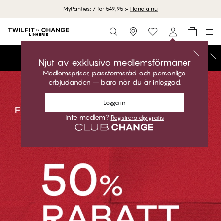
MyPanties: 7 for 549,95 :-
Handla nu
Storefinder
SLUTREAN BÖRJAR NU!
Njut av exklusiva medlemsförmåner
Medlemspriser, passformsråd och personliga
erbjudanden – bara när du är inloggad.
Logga in
Inte medlem?
Registrera dig gratis