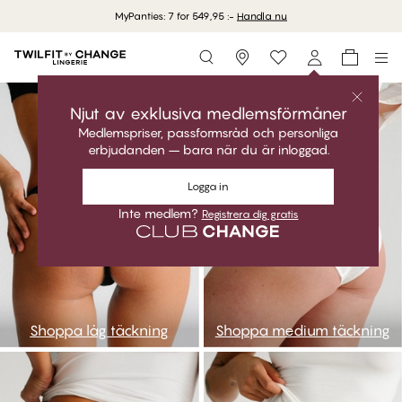
MyPanties: 7 for 549,95 :-
Handla nu
Storefinder
go1
go2
Njut av exklusiva medlemsförmåner
Medlemspriser, passformsråd och personliga
erbjudanden – bara när du är inloggad.
Logga in
Inte medlem?
Registrera dig gratis
Shoppa låg täckning
Shoppa medium täckning
go3
go4