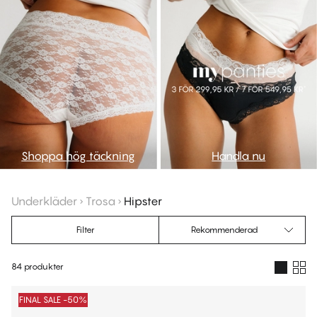
Shoppa hög täckning
Handla nu
Underkläder
Trosa
Hipster
Filter
Rekommenderad
84 produkter
Produkter
FINAL SALE -50%