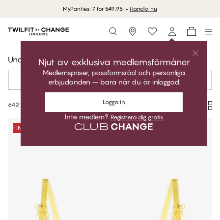
MyPanties: 7 for 549,95 :-
Handla nu
Storefinder
Underkläder
Njut av exklusiva medlemsförmåner
Medlemspriser, passformsråd och personliga
Filter
Rekommenderad
erbjudanden – bara när du är inloggad.
Logga in
642 produkter
Inte medlem?
Registrera dig gratis
Produkter
FINAL SALE -70%