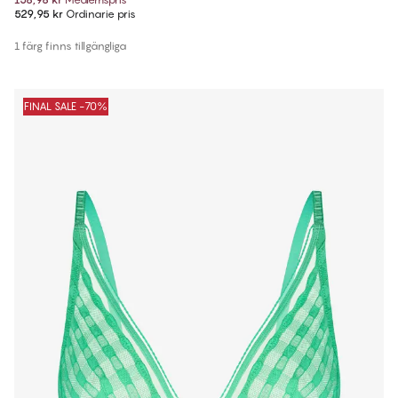
529,95 kr
Ordinarie pris
1 färg finns tillgängliga
FINAL SALE -70%