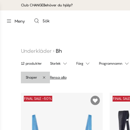
Club CHANGE
Behöver du hjälp?
Sök
Meny
Shoppa Bh Utan Bygel
Shop
bwireless
bpushup
Underkläder
Bh
12 produkter
Storlek
Färg
Programnamn
Shaper
Rensa alla
Produkter
FINAL SALE -50%
FINAL SAL