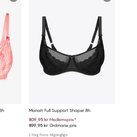
 Bh
Mariah Full Support Shaper Bh
809,95 kr
Medlemspris
*
899,95 kr
Ordinarie pris
Lägg till i varukorg
1 färg finns tillgängliga