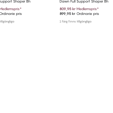
 Support Shaper Bh
Dawn Full Support Shaper Bh
Medlemspris
*
809,95 kr
Medlemspris
*
rdinarie pris
899,95 kr
Ordinarie pris
Lägg till i varukorg
Lägg till i varukorg
tillgängliga
1 färg finns tillgängliga