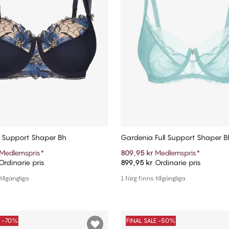
ll Support Shaper Bh
Gardenia Full Support Shaper B
Medlemspris
*
809,95 kr
Medlemspris
*
rdinarie pris
899,95 kr
Ordinarie pris
Lägg till i varukorg
Lägg till i varukorg
tillgängliga
1 färg finns tillgängliga
E -70%
FINAL SALE -50%