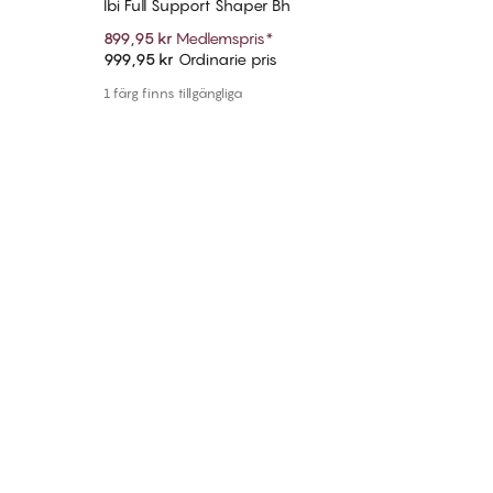
Ibi Full Support Shaper Bh
899,95 kr
Medlemspris
*
999,95 kr
Ordinarie pris
Lägg till i varukorg
1 färg finns tillgängliga