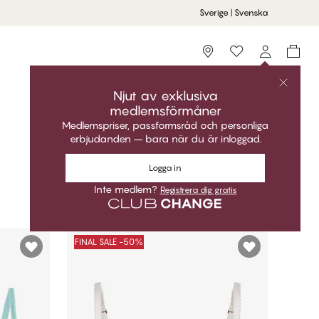
Sverige | Svenska
tte‑Bh
Shoppa Full Support
Storefinder
bfull
Njut av exklusiva
medlemsförmåner
Medlemspriser, passformsråd och personliga
erbjudanden – bara när du är inloggad.
Sortera efter
Rekommenderad
Logga in
Inte medlem?
Registrera dig gratis
FINAL SALE -50%