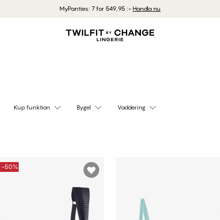
MyPanties: 7 for 549,95 :-
Handla nu
pa Push‑Up‑Bh
Shoppa Balcone
bbalconette
Kup funktion
Bygel
Vaddering
E -50%