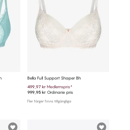
h
Bella Full Support Shaper Bh
499,97 kr
Medlemspris
*
999,95 kr
Ordinarie pris
Lägg till i varukorg
Fler färger finns tillgängliga