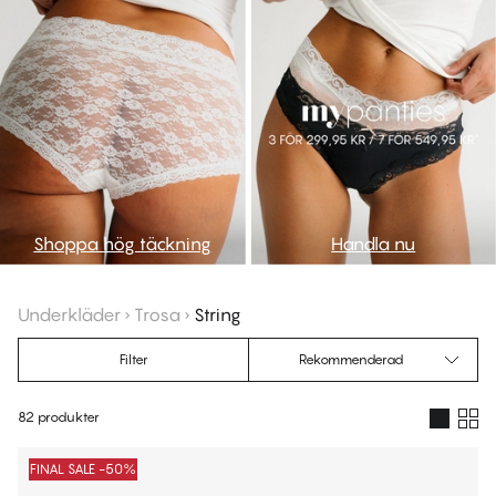
Shoppa hög täckning
Handla nu
Underkläder
Trosa
String
Filter
Rekommenderad
82 produkter
Produkter
FINAL SALE -50%