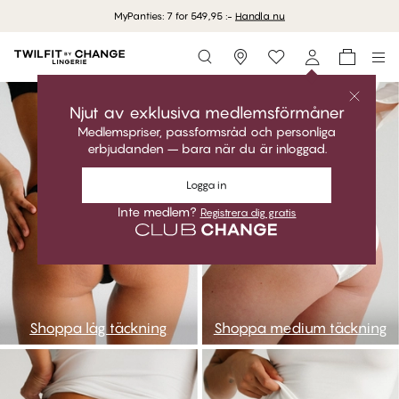
MyPanties: 7 for 549,95 :-
Handla nu
Storefinder
go1
go2
Njut av exklusiva medlemsförmåner
Medlemspriser, passformsråd och personliga
erbjudanden – bara när du är inloggad.
Logga in
Inte medlem?
Registrera dig gratis
Shoppa låg täckning
Shoppa medium täckning
go3
go4