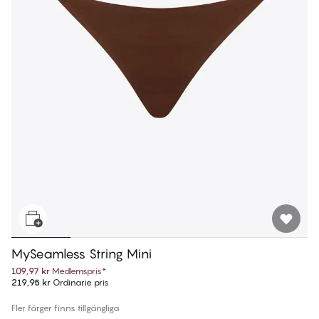
MySeamless String Mini
1
109,97 kr
Medlemspris
*
219,95 kr
Ordinarie pris
−
Fler färger finns tillgängliga