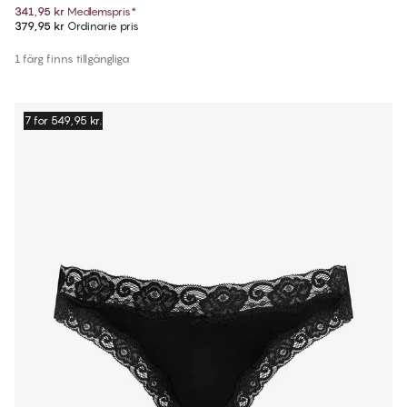
341,95 kr
Medlemspris
*
379,95 kr
Ordinarie pris
1 färg finns tillgängliga
7 for 549,95 kr.