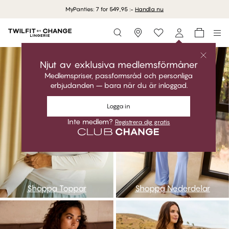
MyPanties: 7 for 549,95 :-
Handla nu
Storefinder
ntop
nbot
Njut av exklusiva medlemsförmåner
Medlemspriser, passformsråd och personliga
erbjudanden – bara när du är inloggad.
Logga in
Inte medlem?
Registrera dig gratis
Shoppa Toppar
Shoppa Nederdelar
nnightdress
npijama