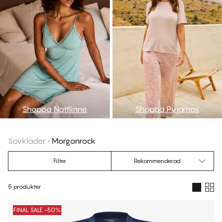
Shoppa Nattlinne
Shoppa Pyjamas
Sovkläder
Morgonrock
Filter
Rekommenderad
5 produkter
Produkter
FINAL SALE -50%