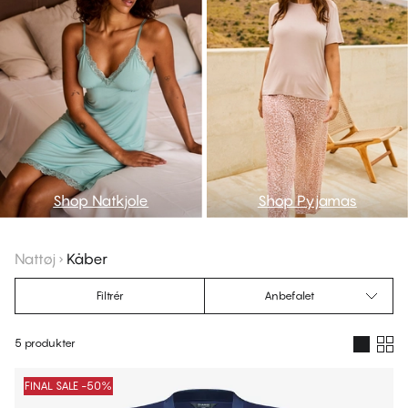
Shop Natkjole
Shop Pyjamas
Nattøj
Kåber
Filtrér
Anbefalet
5 produkter
Produkter
FINAL SALE -50%