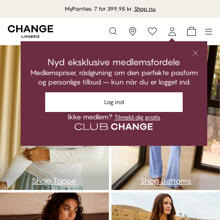
MyPanties: 7 for 399,95 kr.
Shop nu
Storefinder
ntop
nbot
Nyd eksklusive medlemsfordele
Medlemspriser, rådgivning om den perfekte pasform
og personlige tilbud – kun når du er logget ind.
Log ind
Ikke medlem?
Tilmeld dig gratis
Shop Toppe
Shop Bottoms
nnightdress
npijama