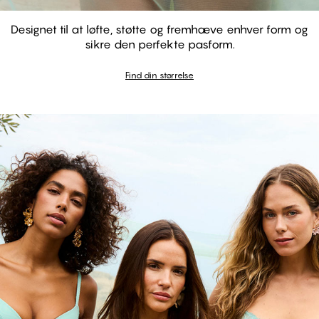
Designet til at løfte, støtte og fremhæve enhver form og
sikre den perfekte pasform.
GARDENIA - Aquifer
GARDENIA - Aquifer
Find din størrelse
Balconette Bh
Push Up Bh
Shop looket
#30
#30