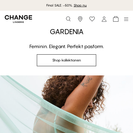
Final SALE: -50%.
Shop nu
Storefinder
Shop kollektionen
GARDENIA
Feminin. Elegant. Perfekt pasform.
GARDENIA - Aquifer
Shop kollektionen
Full Support Shaper Bh
Shop looket
#30
#30
#30