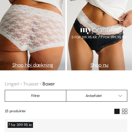
Shop høj dækning
Shop nu
Lingeri
Trusser
Boxer
Filtrér
Anbefalet
15 produkter
Produkter
7 for 399.95 kr.