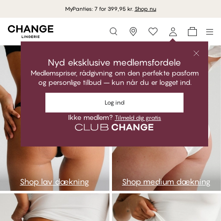
Gratis fragt ved køb over 550 kr.
Storefinder
go1
go2
Nyd eksklusive medlemsfordele
Medlemspriser, rådgivning om den perfekte pasform
og personlige tilbud – kun når du er logget ind.
Log ind
Ikke medlem?
Tilmeld dig gratis
Shop lav dækning
Shop medium dækning
go3
go4