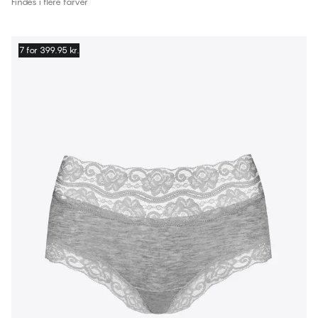
Findes i flere farver
7 for 399.95 kr.