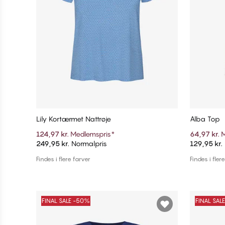
Lily Kortærmet Nattrøje
Alba Top
124,97 kr.
Medlemspris
*
64,97 kr.
M
249,95 kr.
Normalpris
129,95 kr.
Tilføj til kurv
Findes i flere farver
Findes i fler
FINAL SALE -50%
FINAL SAL