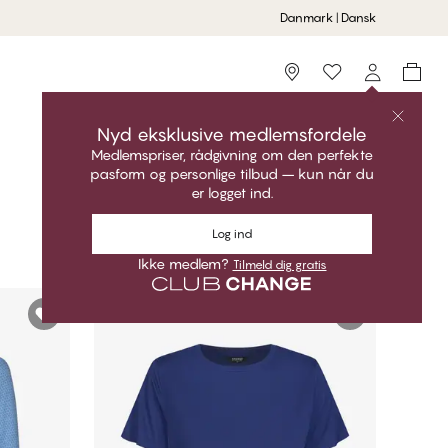
Danmark | Dansk
Storefinder
Nyd eksklusive medlemsfordele
Medlemspriser, rådgivning om den perfekte
pasform og personlige tilbud – kun når du
Sortér
Anbefalet
er logget ind.
Log ind
Ikke medlem?
Tilmeld dig gratis
FINAL SALE -50%