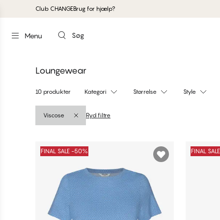
Club CHANGE
Brug for hjælp?
Søg
Menu
Loungewear
10 produkter
Kategori
Størrelse
Style
Viscose
Ryd filtre
Produkter
FINAL SALE -50%
FINAL SAL