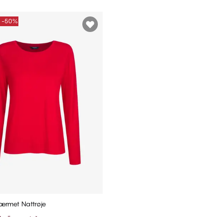
E -50%
ærmet Nattrøje