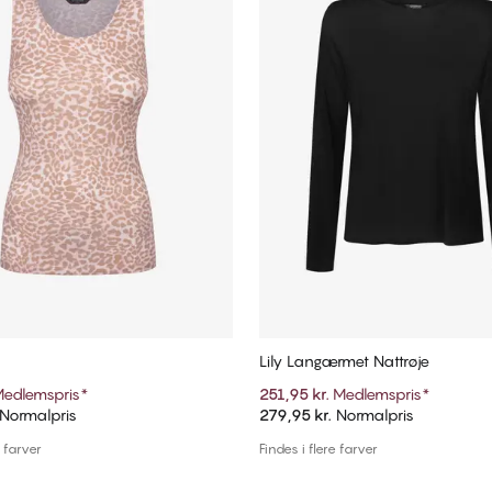
Lily Langærmet Nattrøje
edlemspris
*
251,95 kr.
Medlemspris
*
Normalpris
279,95 kr.
Normalpris
Tilføj til kurv
Tilføj til kurv
e farver
Findes i flere farver