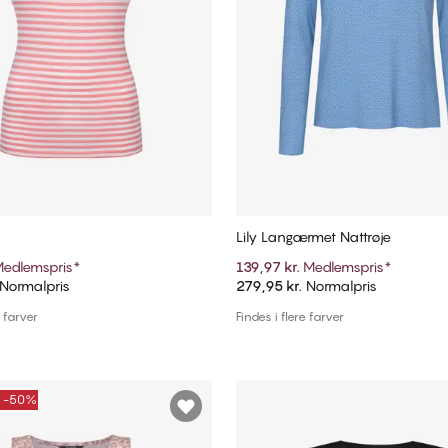
Lily Langærmet Nattrøje
edlemspris
*
139,97 kr.
Medlemspris
*
Normalpris
279,95 kr.
Normalpris
Tilføj til kurv
Tilføj til kurv
e farver
Findes i flere farver
E -50%