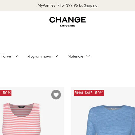
MyPanties: 7 for 399,95 kr.
Shop nu
Farve
Program navn
Materiale
E -50%
FINAL SALE -50%