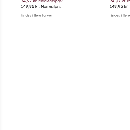
74,97 kr.
Medlemspris
*
74,97 kr.
M
149,95 kr.
Normalpris
149,95 kr.
Tilføj til kurv
Findes i flere farver
Findes i fler