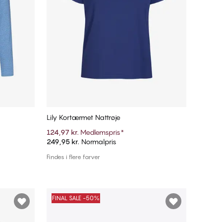
Lily Kortærmet Nattrøje
124,97 kr.
Medlemspris
*
249,95 kr.
Normalpris
Tilføj til kurv
Findes i flere farver
FINAL SALE -50%