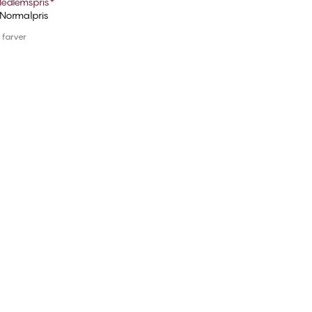
edlemspris
*
Normalpris
Tilføj til kurv
e farver