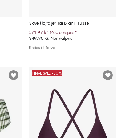
Skye Højtaljet Tai Bikini Trusse
174,97 kr.
Medlemspris
*
349,95 kr.
Normalpris
Tilføj til kurv
Findes i 1 farve
FINAL SALE -50%