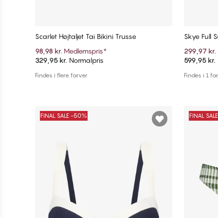
Scarlet Højtaljet Tai Bikini Trusse
Skye Full 
98,98 kr.
Medlemspris
*
299,97 kr.
329,95 kr.
Normalpris
599,95 kr.
Tilføj til kurv
Findes i flere farver
Findes i 1 fa
FINAL SALE -50%
FINAL SAL