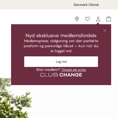
Danmark | Dansk
Storefinder
Nyd eksklusive medlemsfordele
Medlemspriser, rådgivning om den perfekte
pasform og personlige tilbud – kun når du
er logget ind.
Log ind
MEGAN - Black Ditsy
Trekant Bikini Top
Ikke medlem?
Tilmeld dig gratis
#30