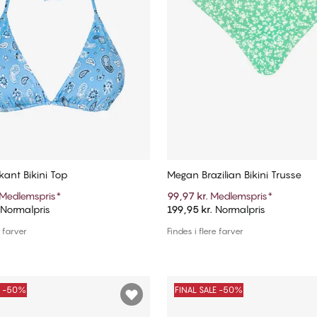
ant Bikini Top
Megan Brazilian Bikini Trusse
Medlemspris
*
99,97 kr.
Medlemspris
*
Normalpris
199,95 kr.
Normalpris
Tilføj til kurv
Tilføj til kurv
e farver
Findes i flere farver
E -50%
FINAL SALE -50%