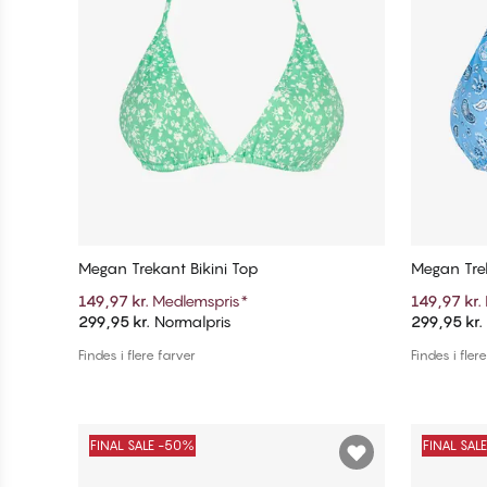
Megan Trekant Bikini Top
Megan Trek
149,97 kr.
Medlemspris
*
149,97 kr.
299,95 kr.
Normalpris
299,95 kr.
Tilføj til kurv
Findes i flere farver
Findes i fler
FINAL SALE -50%
FINAL SAL