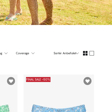
ng
Coverage
Sortér
Anbefalet
FINAL SALE -50%