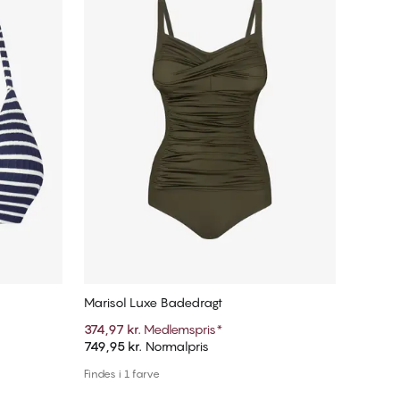
Marisol Luxe Badedragt
374,97 kr.
Medlemspris
*
749,95 kr.
Normalpris
Tilføj til kurv
Findes i 1 farve