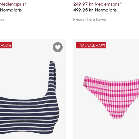
Medlemspris
*
249,97 kr.
Medlemspris
*
Normalpris
499,95 kr.
Normalpris
Tilføj til kurv
Tilføj til kurv
rve
Findes i flere farver
E -50%
FINAL SALE -70%