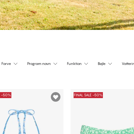
Farve
Program navn
Funktion
Bøjle
Vatteri
E -50%
FINAL SALE -50%