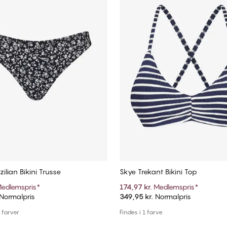
ilian Bikini Trusse
Skye Trekant Bikini Top
edlemspris
*
174,97 kr.
Medlemspris
*
Normalpris
349,95 kr.
Normalpris
Tilføj til kurv
Tilføj til kurv
e farver
Findes i 1 farve