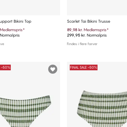
Support Bikini Top
Scarlet Tai Bikini Trusse
Medlemspris
*
89,98 kr.
Medlemspris
*
Normalpris
299,95 kr.
Normalpris
Tilføj til kurv
Tilføj til kurv
rve
Findes i flere farver
E -50%
FINAL SALE -50%