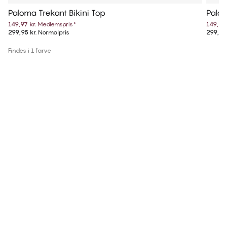
Paloma Trekant Bikini Top
Palom
149,97 kr.
Medlemspris
*
149,97 
299,95 kr.
Normalpris
299,95 
Findes i 1 farve