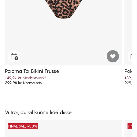
Paloma Tai Bikini Trusse
Palom
149,97 kr.
Medlemspris
*
139,97 
299,95 kr.
Normalpris
279,95 
Vi tror, du vil kunne lide disse
FINAL SALE -50%
FINA