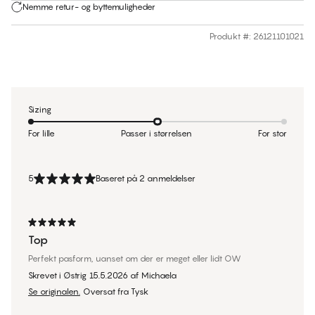
Nemme retur- og byttemuligheder
Produkt #
:
26121101021
Sizing
For lille
Passer i størrelsen
For stor
5
Baseret på 2 anmeldelser
Top
Perfekt pasform, uanset om der er meget eller lidt OW
Skrevet i Østrig
15.5.2026
af
Michaela
Se originalen.
Oversat fra Tysk