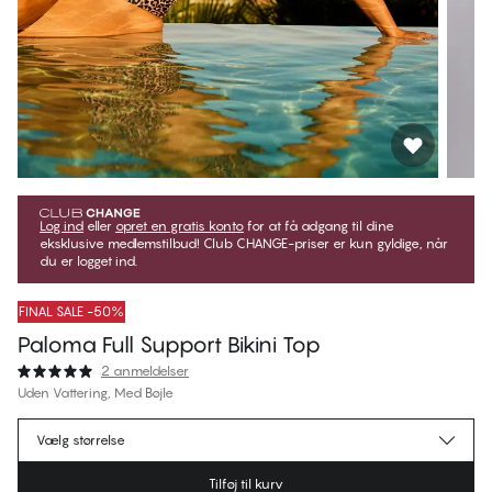
Log ind
eller
opret en gratis konto
for at få adgang til dine
eksklusive medlemstilbud! Club CHANGE-priser er kun gyldige, når
du er logget ind.
FINAL SALE -50%
Paloma Full Support Bikini Top
2 anmeldelser
Uden Vattering, Med Bøjle
274,97 kr.
Medlemspris
*
Vælg størrelse
549,95 kr.
Normalpris
Tilføj til kurv