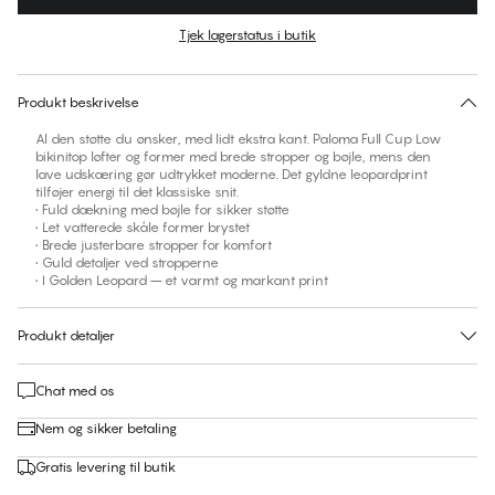
Farve
:
Golden Leopard
Tjek lagerstatus i butik
Find din størrelse
30 dages returret | Gratis levering til butik
Produkt beskrivelse
Al den støtte du ønsker, med lidt ekstra kant. Paloma Full Cup Low
bikinitop løfter og former med brede stropper og bøjle, mens den
lave udskæring gør udtrykket moderne. Det gyldne leopardprint
tilføjer energi til det klassiske snit.
• Fuld dækning med bøjle for sikker støtte
• Let vatterede skåle former brystet
• Brede justerbare stropper for komfort
• Guld detaljer ved stropperne
• I Golden Leopard – et varmt og markant print
Produkt detaljer
Chat med os
Nem og sikker betaling
Gratis levering til butik