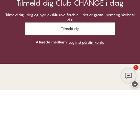
Tilmeld dig Club CHANGE i dag
Tilmeld dig i dag og nyd eksklusive fordele - det er gratis, nemt og skabt til
dig.
Tilmeld dig
Allerede medlem?
Log ind på din konto
1
−
Tak for at du besøgte
CHANGE Lingerie
HER KAN DU BETALE MED