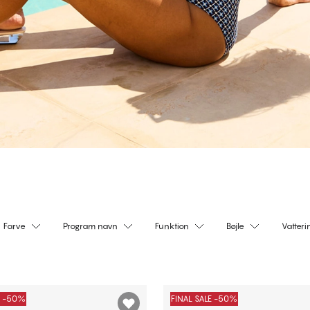
Farve
Program navn
Funktion
Bøjle
Vatteri
E -50%
FINAL SALE -50%