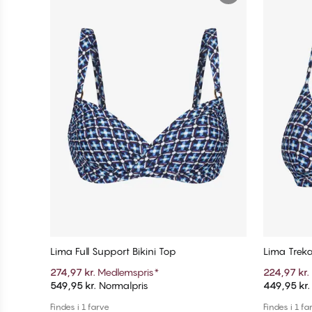
Lima Full Support Bikini Top
Lima Treka
274,97 kr.
Medlemspris
*
224,97 kr.
549,95 kr.
Normalpris
449,95 kr.
Tilføj til kurv
Findes i 1 farve
Findes i 1 fa