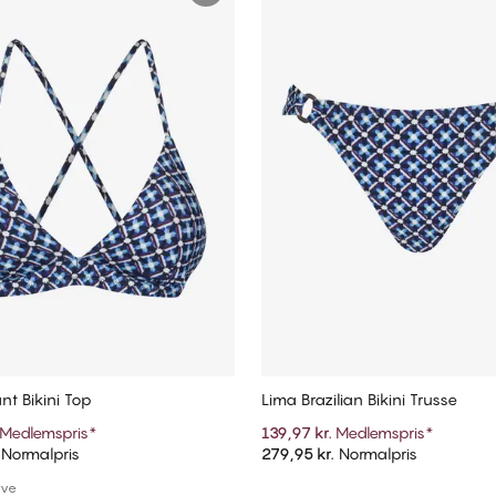
nt Bikini Top
Lima Brazilian Bikini Trusse
Medlemspris
*
139,97 kr.
Medlemspris
*
Normalpris
279,95 kr.
Normalpris
Tilføj til kurv
Tilføj til kurv
rve