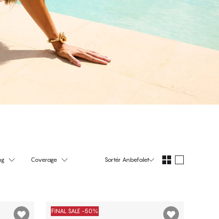
ng
Coverage
Sortér
Anbefalet
FINAL SALE -50%