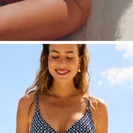
LIMA - Blue Geo Foulard
Full Support Bikini Top
#30