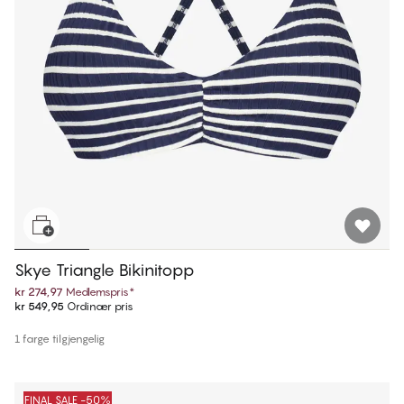
Skye Triangle Bikinitopp
kr 274,97
Medlemspris
*
kr 549,95
Ordinær pris
1 farge tilgjengelig
FINAL SALE -50%