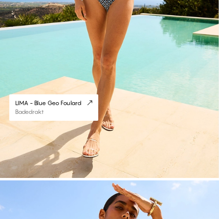
LIMA - Blue Geo Foulard
Badedrakt
#30