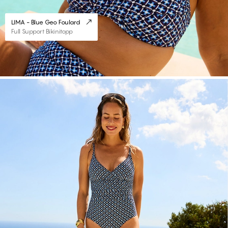
LIMA - Blue Geo Foulard
Full Support Bikinitopp
#30