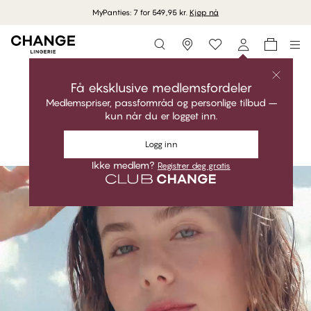
Gratis levering ved kjøp over 850 kr.
Storefinder
Shop kolleksjonen
LIMA
Få eksklusive medlemsfordeler
Medlemspriser, passformråd og personlige tilbud –
Elegant. Grafisk. Perfekt passform.
kun når du er logget inn.
Shop kolleksjonen
Logg inn
Ikke medlem?
Registrer deg gratis
#30