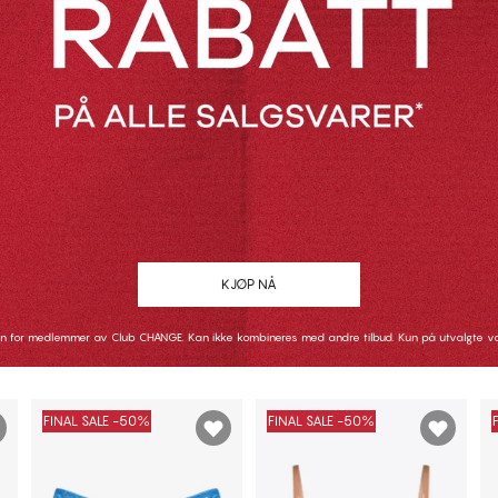
ATT PÅ ALLE BH-ER
50% RABATT PÅ AL
KJØP NÅ
PÅ SALG*
PÅ SALG*
n for medlemmer av Club CHANGE. Kan ikke kombineres med andre tilbud. Kun på utvalgte va
KJØP NÅ
KJØP NÅ
KJØP NÅ
KJØP N
FINAL SALE -50%
FINAL SALE -50%