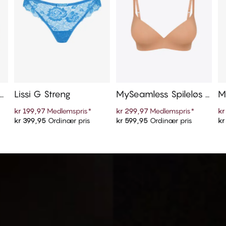
ap
Lissi G Streng
MySeamless Spileløs P
Ma
ush Up
k
kr 199,97
Medlemspris
*
kr 299,97
Medlemspris
*
kr
kr 399,95
Ordinær pris
kr 599,95
Ordinær pris
kr
Legg i handlekurven
Legg i handlekurven