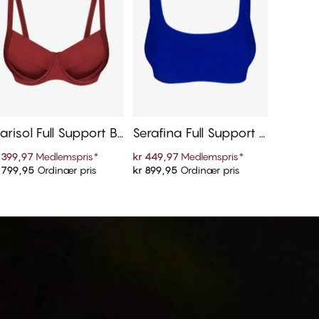
risol Full Support Bi
Serafina Full Support B
initopp
ikinitopp
 399,97
Medlemspris
*
kr 449,97
Medlemspris
*
 799,95
Ordinær pris
kr 899,95
Ordinær pris
Legg i handlekurven
Legg i handlekurven