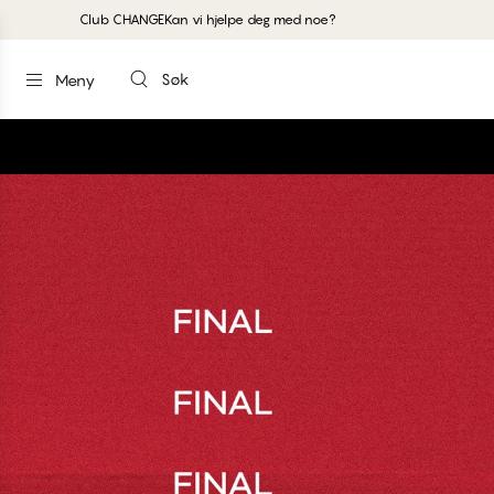
Club CHANGE
Kan vi hjelpe deg med noe?
Søk
Meny