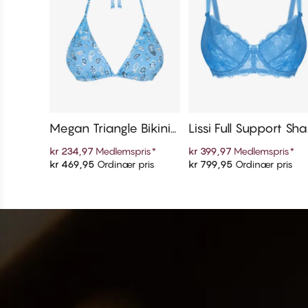
Megan Triangle Bikinit
Lissi Full Support Sh
opp
er Bh
kr 234,97
Medlemspris
*
kr 399,97
Medlemspris
*
kr 469,95
Ordinær pris
kr 799,95
Ordinær pris
Legg i handlekurven
Legg i handlekurven
SHOP NÅ