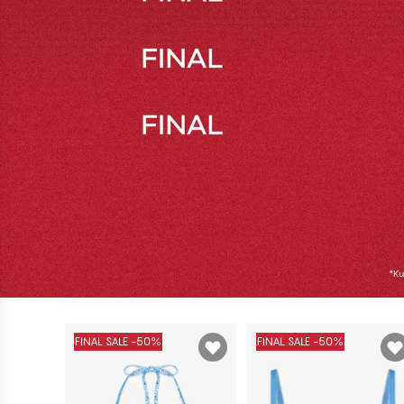
50%
RABATT PÅ ALT
50% RAB
BADETØY PÅ SALG*
*Ku
KJØP NÅ
KJØP NÅ
FINAL SALE -50%
FINAL SALE -50%