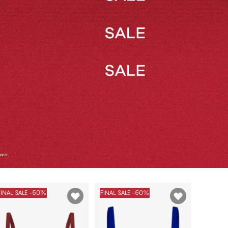
LE TRUSER
50% RABATT PÅ ALT NATTØY
PÅ SALG*
rer.
KJØP NÅ
Å
KJØP NÅ
FINAL SALE -50%
FINAL SALE -50%