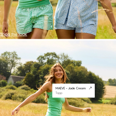
Shop the look
#30
MAEVE - Jade Cream
Topp