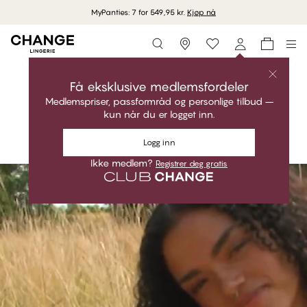
MyPanties: 7 for 549,95 kr.
Kjøp nå
Storefinder
Shop kolleksjonen
INTIMATE NIGHTWEAR
Få eksklusive medlemsfordeler
Medlemspriser, passformråd og personlige tilbud –
Drømmende. Mykhet. Perfekt passform.
kun når du er logget inn.
Shop kolleksjonen
Logg inn
Ikke medlem?
Registrer deg gratis
#30