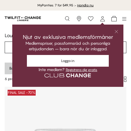
MyPanties: 7 for 549,95 :-
Handla nu
Storefinder
Loungewear
Njut av exklusiva medlemsförmåner
Medlemspriser, passformsråd och personliga
Filter
Rekommenderad
erbjudanden – bara när du är inloggad.
Logga in
Bomull
Rensa alla
Inte medlem?
Registrera dig gratis
6 produkter
Produkter
FINAL SALE -70%