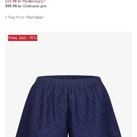
119,98 kr
Medlemspris
*
399,95 kr
Ordinarie pris
1 färg finns tillgängliga
FINAL SALE -70%