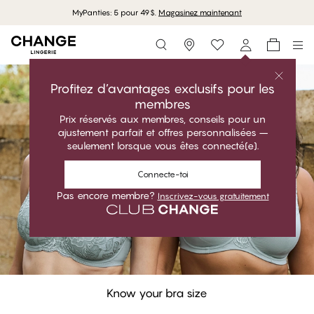
MyPanties: 5 pour 49$.
Magasinez maintenant
Storefinder
Profitez d’avantages exclusifs pour les
membres
Prix réservés aux membres, conseils pour un
ajustement parfait et offres personnalisées –
Bra Fit Guide – Find Your
Le guide de l'ajustement
seulement lorsque vous êtes connecté(e).
parfait
Connecte-toi
Pas encore membre?
Inscrivez-vous gratuitement
Know your bra size