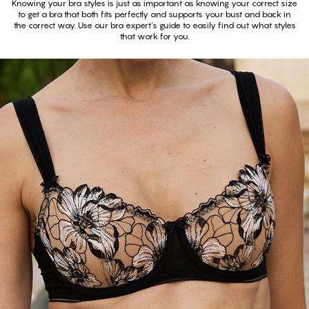
Knowing your bra styles is just as important as knowing your correct size
to get a bra that both fits perfectly and supports your bust and back in
the correct way. Use our bra expert's guide to easily find out what styles
that work for you
.
Voir tous les soutiens-gorge à balconne