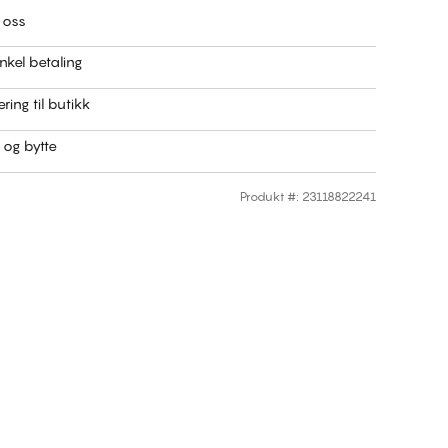
 oss
nkel betaling
ring til butikk
r og bytte
Produkt #
:
23118822241