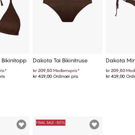
 Bikinitopp
Dakota Tai Bikinitruse
Dakota Mini
truse
ris
*
kr 209,50
Medlemspris
*
kr 209,50
Medl
ris
kr 419,00
Ordinær pris
kr 419,00
Ordi
ekurven
Legg i handlekurven
Legg i
FINAL SALE -50%