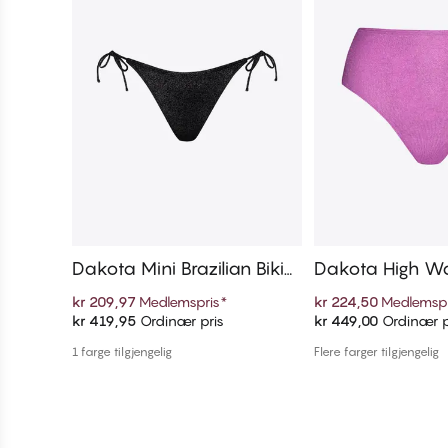
Dakota Mini Brazilian Bikini
Dakota High Wai
truse
n Bikinitruse
kr 209,97
Medlemspris
*
kr 224,50
Medlemspr
kr 419,95
Ordinær pris
kr 449,00
Ordinær p
Legg i handlekurven
Legg i handl
1 farge tilgjengelig
Flere farger tilgjengelig