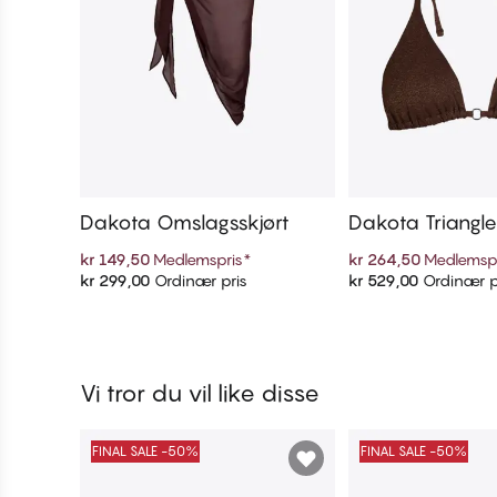
Dakota Omslagsskjørt
Dakota Triangle
kr 149,50
Medlemspris
*
kr 264,50
Medlemsp
kr 299,00
Ordinær pris
kr 529,00
Ordinær p
Legg i handlekurven
Legg i handl
Vi tror du vil like disse
FINAL SALE -50%
FINAL SALE -50%