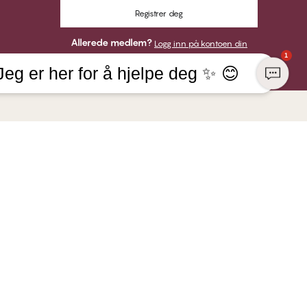
Registrer deg
Allerede medlem?
Logg inn på kontoen din
1
Jeg er her for å hjelpe deg ✨ 😊
KONSERN
HER KAN DU BETALE MED
NGE Lingerie
r
VI SENDER MED
aft