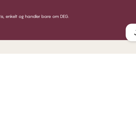
tis, enkelt og handler bare om DEG.
LUB CHANGE
SERVICE
VÅRT 
 Club Change
Leveranse
Om CHA
dlemsbetingelser
Returer
Butikke
i medlem
Gavekort
Bærekr
gg inn
Få en bh tilpasning
B2B
FAQ - ofte stilte spørsmål
Kontakt oss
Åpenhetsloven
Retningslinjer for varsling