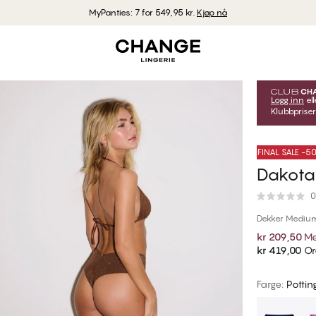
MyPanties: 7 for 549,95 kr.
Kjøp nå
Logg inn
ell
Klubbpriser
FINAL SALE -
Dakota 
0
Dekker Mediu
kr 209,50
Me
kr 419,00
Or
Farge
:
Potting