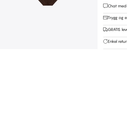
Chat med
Trygg og e
GRATIS leve
Enkel retu