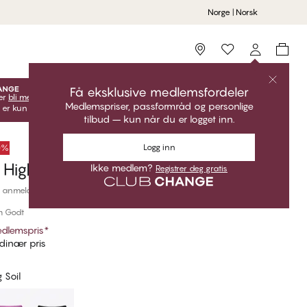
Norge | Norsk
Storefinder
Få eksklusive medlemsfordeler
er
bli medlem
lås opp dine eksklusive medlemstilbud!
Medlemspriser, passformråd og personlige
 er kun gyldige når du er innlogget.
tilbud – kun når du er logget inn.
Logg inn
50%
High Waist Brazilian Bikinitruse
Ikke medlem?
Registrer deg gratis
 anmeldelser
m Godt
dlemspris
*
dinær pris
 Soil