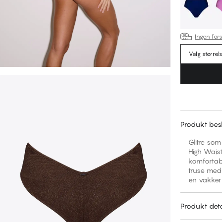
Ingen fors
Velg størrel
Produkt besk
Glitre so
High Waist
komfortabe
truse med
en vakker 
Produkt deta