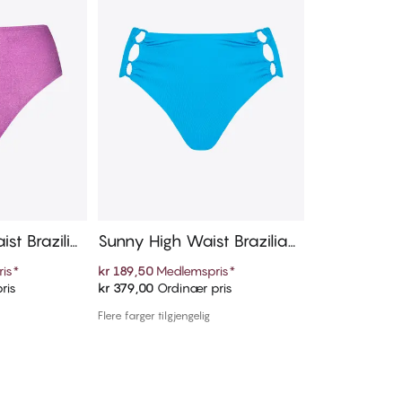
st Brazilia
Sunny High Waist Brazilian
Bikinitruse
is
*
kr 189,50
Medlemspris
*
ris
kr 379,00
Ordinær pris
ekurven
Legg i handlekurven
Flere farger tilgjengelig