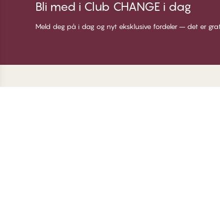
Bli med i Club CHANGE i dag
Meld deg på i dag og nyt eksklusive fordeler – det er gra
Takk for at du besøkte
C
CHANGE Lingerie
Om
Me
Bl
Lo