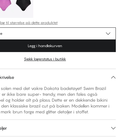
lag til størrelse på dette produktet
se
Legg i handlekurven
Sjekk lagerstatus i butikk
rivelse
m solen med det vakre Dakota badetøyet! Swim Brazil
 er ikke bare super- trendy, men den føles også
l og holder alt på plass. Dette er en dekkende bikini
 den klassiske brazil cut på baken. Modellen kommer i
mørk brun farge med glitter detaljer i stoffet.
ljer