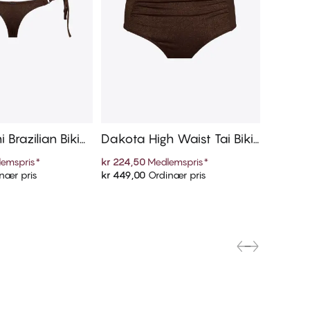
 Brazilian Bikini
Dakota High Waist Tai Biki
Dakota 
nitruse
emspris
*
kr 224,50
Medlemspris
*
kr 374,5
nær pris
kr 449,00
Ordinær pris
kr 749,0
 handlekurven
Legg i handlekurven